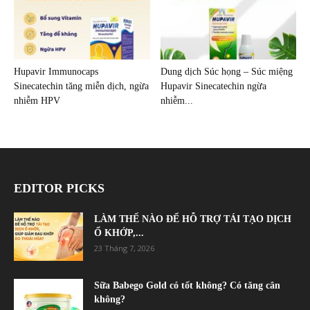
Hupavir Immunocaps
Dung dịch Súc họng – Súc miệng
Sinecatechin tăng miễn dịch, ngừa
Hupavir Sinecatechin ngừa
nhiễm HPV
nhiễm...
EDITOR PICKS
LÀM THẾ NÀO ĐỂ HỖ TRỢ TÁI TẠO DỊCH
Ổ KHỚP,...
23 Tháng 7, 2026
Sữa Babego Gold có tốt không? Có tăng cân
không?