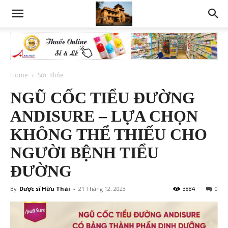
Home
Sức Khỏe
​​NGŨ CỐC TIỂU ĐƯỜNG
ANDISURE – LỰA CHỌN
KHÔNG THỂ THIẾU CHO
NGƯỜI BỆNH TIỂU
ĐƯỜNG
By
Dược sĩ Hữu Thái
-
21 Tháng 12, 2023
3884
0