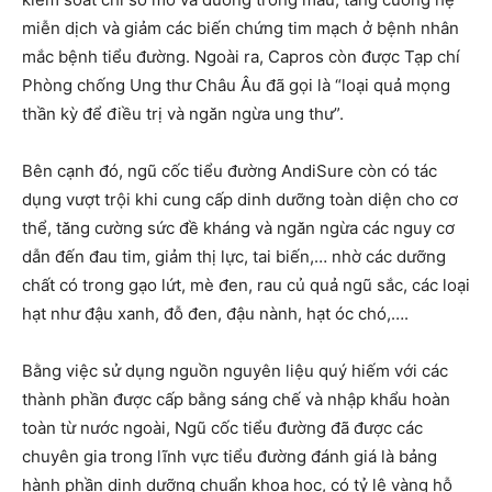
miễn dịch và giảm các biến chứng tim mạch ở bệnh nhân
mắc bệnh tiểu đường. Ngoài ra, Capros còn được Tạp chí
Phòng chống Ung thư Châu Âu đã gọi là “loại quả mọng
thần kỳ để điều trị và ngăn ngừa ung thư”.
Bên cạnh đó, ngũ cốc tiểu đường AndiSure còn có tác
dụng vượt trội khi cung cấp dinh dưỡng toàn diện cho cơ
thể, tăng cường sức đề kháng và ngăn ngừa các nguy cơ
dẫn đến đau tim, giảm thị lực, tai biến,… nhờ các dưỡng
chất có trong gạo lứt, mè đen, rau củ quả ngũ sắc, các loại
hạt như đậu xanh, đỗ đen, đậu nành, hạt óc chó,….
Bằng việc sử dụng nguồn nguyên liệu quý hiếm với các
thành phần được cấp bằng sáng chế và nhập khẩu hoàn
toàn từ nước ngoài, Ngũ cốc tiểu đường đã được các
chuyên gia trong lĩnh vực tiểu đường đánh giá là bảng
hành phần dinh dưỡng chuẩn khoa học, có tỷ lệ vàng hỗ