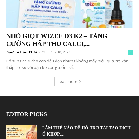
NHỎ GIỌT WIZEE D3 K2 – TĂNG
CƯỜNG HẤP THU CALCI,...
Dược sĩ Hữu Thái
-
12 Tháng 10, 2023
0
Bổ sung calci cho con đều đặn nhưng không mấy hiệu quả, trẻ vẫn
thấp còi so với bạn bè cùng tuổi – rất...
Load more
EDITOR PICKS
LÀM THẾ NÀO ĐỂ HỖ TRỢ TÁI TẠO DỊCH
Ổ KHỚP,...