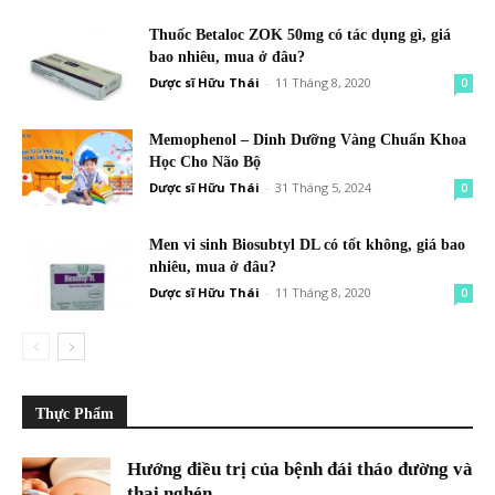
Thuốc Betaloc ZOK 50mg có tác dụng gì, giá
bao nhiêu, mua ở đâu?
Dược sĩ Hữu Thái
-
11 Tháng 8, 2020
0
Memophenol – Dinh Dưỡng Vàng Chuẩn Khoa
Học Cho Não Bộ
Dược sĩ Hữu Thái
-
31 Tháng 5, 2024
0
Men vi sinh Biosubtyl DL có tốt không, giá bao
nhiêu, mua ở đâu?
Dược sĩ Hữu Thái
-
11 Tháng 8, 2020
0
Thực Phẩm
Hướng điều trị của bệnh đái tháo đường và
thai nghén