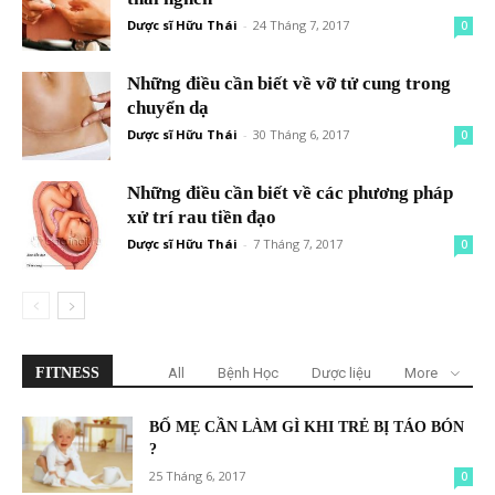
Dược sĩ Hữu Thái
-
24 Tháng 7, 2017
0
Những điều cần biết về vỡ tử cung trong
chuyển dạ
Dược sĩ Hữu Thái
-
30 Tháng 6, 2017
0
Những điều cần biết về các phương pháp
xử trí rau tiền đạo
Dược sĩ Hữu Thái
-
7 Tháng 7, 2017
0
FITNESS
All
Bệnh Học
Dược liệu
More
BỐ MẸ CẦN LÀM GÌ KHI TRẺ BỊ TÁO BÓN
?
25 Tháng 6, 2017
0