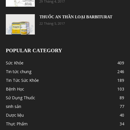
29 Tháng 4, 2017
THUỐC AN THẦN LOẠI BARBITURAT
22 Tháng 5, 2017
POPULAR CATEGORY
Sức Khỏe
409
Tin tức chung
246
Tin Tức Sức Khỏe
189
Bệnh Học
103
Sử Dụng Thuốc
89
sinh sản
77
Dược liệu
40
Thực Phẩm
34