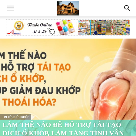
TIN TỨC SỨC KHỎE
LÀM THẾ NÀO ĐỂ HỖ TRỢ TÁI TẠO
DỊCH Ổ KHỚP, LÀM TĂNG TÍNH VẬN