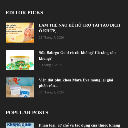
EDITOR PICKS
LÀM THẾ NÀO ĐỂ HỖ TRỢ TÁI TẠO DỊCH
Ổ KHỚP,...
23 Tháng 7, 2026
Sữa Babego Gold có tốt không? Có tăng cân
không?
3 Tháng 1, 2025
Viên đặt phụ khoa Mara Eva mang lại giải
pháp cân...
30 Tháng 7, 2024
POPULAR POSTS
Phân loại, cơ chế và tác dụng của thuốc kháng