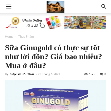
Home
Thực Phẩm
Sữa Ginugold có thực sự tốt
như lời đồn? Giá bao nhiêu?
Mua ở đâu?
By
Dược sĩ Hữu Thái
-
22 Tháng 6, 2023
1525
0