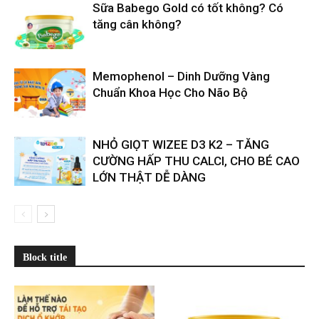
Sữa Babego Gold có tốt không? Có
tăng cân không?
Memophenol – Dinh Dưỡng Vàng
Chuẩn Khoa Học Cho Não Bộ
NHỎ GIỌT WIZEE D3 K2 – TĂNG
CƯỜNG HẤP THU CALCI, CHO BÉ CAO
LỚN THẬT DỄ DÀNG
Block title