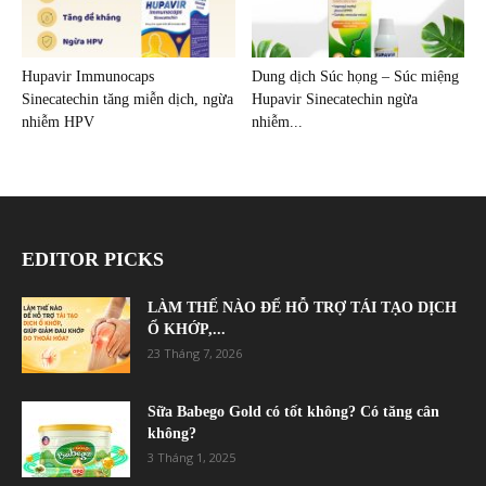
Hupavir Immunocaps
Dung dịch Súc họng – Súc miệng
Sinecatechin tăng miễn dịch, ngừa
Hupavir Sinecatechin ngừa
nhiễm HPV
nhiễm...
EDITOR PICKS
LÀM THẾ NÀO ĐỂ HỖ TRỢ TÁI TẠO DỊCH
Ổ KHỚP,...
23 Tháng 7, 2026
Sữa Babego Gold có tốt không? Có tăng cân
không?
3 Tháng 1, 2025