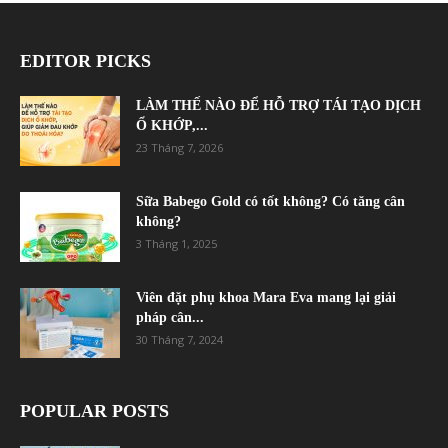
EDITOR PICKS
LÀM THẾ NÀO ĐỂ HỖ TRỢ TÁI TẠO DỊCH
Ổ KHỚP,...
23 Tháng 7, 2026
Sữa Babego Gold có tốt không? Có tăng cân
không?
3 Tháng 1, 2025
Viên đặt phụ khoa Mara Eva mang lại giải
pháp cân...
30 Tháng 7, 2024
POPULAR POSTS