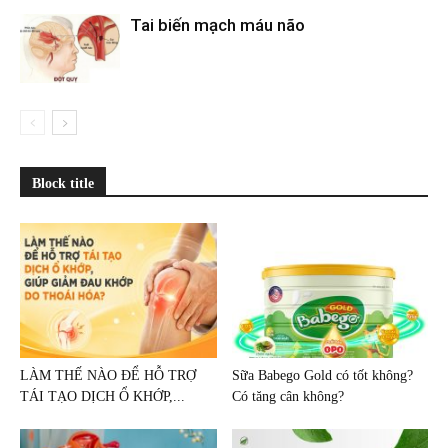
Tai biến mạch máu não
Block title
LÀM THẾ NÀO ĐỂ HỖ TRỢ
Sữa Babego Gold có tốt không?
TÁI TẠO DỊCH Ổ KHỚP,...
Có tăng cân không?