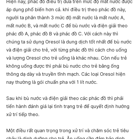
Hiện nay, phác đồ điều trị dưa trên mức độ mất nước được
áp dụng phổ biến hơn cả. khi điều trị theo phác đồ này,
người ta phân thành 3 mức độ mất nước là mất nước A,
mất nước B, và mất nước C để bù nước và điện giải theo
phác đồ A, phác đồ B và phác đồ C. Với cách này thì
chúng ta sử dụng Oresol là dung dịch tốt nhất để bù nước
và điện giải cho trẻ, với từng phác đồ thì cách cho uống
và lượng Oresol cho trẻ uống là khác nhau. Còn nếu trẻ
không uống được thì phải bù nước cho trẻ bằng ống
thông dạ dày và truyền tĩnh mạch. Các loại Oresol hiện
nay thường là gói chuẩn pha với 1 lít nước.
Sau khi bù nước và điện giải theo các phác đồ thì phải
tiến hành đánh giá lại tình trạng trẻ để quyết định hướng
xử trí tiếp theo.
Một điều rất quan trọng trong xử trí và chăm sóc trẻ tiêu
chảy là dinh dưỡng cho trẻ. Ăn uống cần đảm bảo dinh