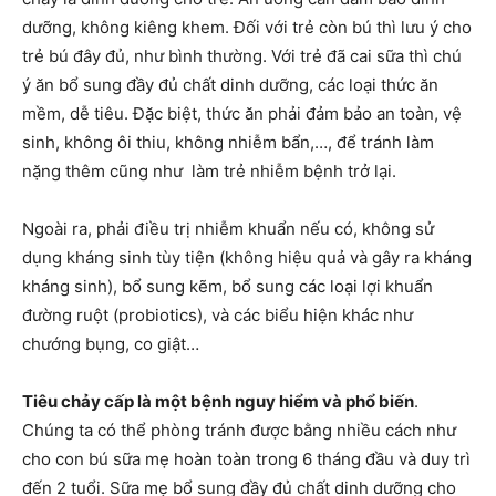
dưỡng, không kiêng khem. Đối với trẻ còn bú thì lưu ý cho
trẻ bú đây đủ, như bình thường. Với trẻ đã cai sữa thì chú
ý ăn bổ sung đầy đủ chất dinh dưỡng, các loại thức ăn
mềm, dễ tiêu. Đặc biệt, thức ăn phải đảm bảo an toàn, vệ
sinh, không ôi thiu, không nhiễm bẩn,…, để tránh làm
nặng thêm cũng như làm trẻ nhiễm bệnh trở lại.
Ngoài ra, phải điều trị nhiễm khuẩn nếu có, không sử
dụng kháng sinh tùy tiện (không hiệu quả và gây ra kháng
kháng sinh), bổ sung kẽm, bổ sung các loại lợi khuẩn
đường ruột (probiotics), và các biểu hiện khác như
chướng bụng, co giật…
Tiêu chảy cấp là một bệnh nguy hiểm và phổ biến
.
Chúng ta có thể phòng tránh được bằng nhiều cách như
cho con bú sữa mẹ hoàn toàn trong 6 tháng đầu và duy trì
đến 2 tuổi. Sữa mẹ bổ sung đầy đủ chất dinh dưỡng cho