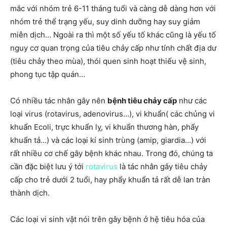
mắc với nhóm trẻ 6-11 tháng tuổi và càng dễ dàng hơn với
nhóm trẻ thể trạng yếu, suy dinh dưỡng hay suy giảm
miễn dịch… Ngoài ra thì một số yếu tố khác cũng là yếu tố
nguy cơ quan trọng của tiêu chảy cấp như tính chất địa dư
(tiêu chảy theo mùa), thói quen sinh hoạt thiếu vệ sinh,
phong tục tập quán…
Có nhiều tác nhân gây nên
bệnh tiêu chảy cấp
như các
loại virus (rotavirus, adenovirus…), vi khuẩn( các chủng vi
khuẩn Ecoli, trực khuẩn lỵ, vi khuẩn thương hàn, phẩy
khuẩn tả…) và các loại kí sinh trùng (amip, giardia…) với
rất nhiều cơ chế gây bệnh khác nhau. Trong đó, chúng ta
cần đặc biệt lưu ý tới
rotavirus
là tác nhân gây tiêu chảy
cấp cho trẻ dưới 2 tuổi, hay phẩy khuẩn tả rất dễ lan tràn
thành dịch.
Các loại vi sinh vật nói trên gây bệnh ở hệ tiêu hóa của