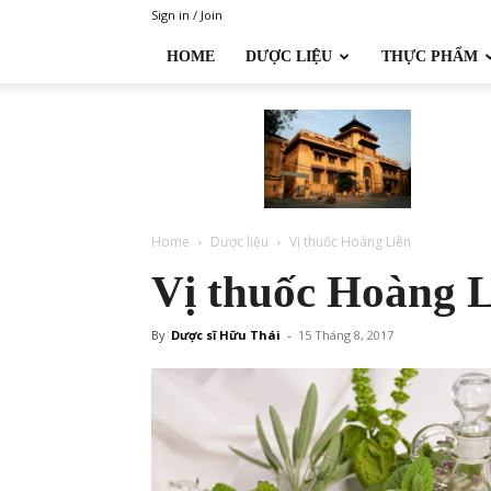
Sign in / Join
HOME
DƯỢC LIỆU
THỰC PHẨM
Đại
học
Dược
Hà
Nội
Home
Dược liệu
Vị thuốc Hoàng Liên
Vị thuốc Hoàng L
By
Dược sĩ Hữu Thái
-
15 Tháng 8, 2017