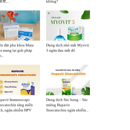
ỚP,...
không?
ên đặt phụ khoa Mara
Dung dịch nhỏ mắt Myovit
a mang lại giải pháp
3 ngừa đau mắt đỏ
...
pavir Immunocaps
Dung dịch Súc họng – Súc
necatechin tăng miễn
miệng Hupavir
ch, ngừa nhiễm HPV
Sinecatechin ngừa nhiễm...