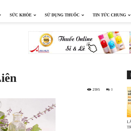
SỨC KHỎE
SỬ DỤNG THUỐC
TIN TỨC CHUNG
iên
2595
0
L
TR