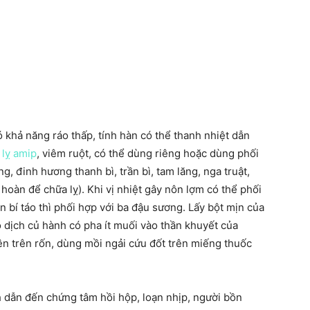
ó khả năng ráo thấp, tính hàn có thể thanh nhiệt dẫn
lỵ amip
, viêm ruột, có thể dùng riêng hoặc dùng phối
, đinh hương thanh bì, trần bì, tam lăng, nga truật,
 hoàn để chữa lỵ). Khi vị nhiệt gây nôn lợm có thể phối
ện bí táo thì phối hợp với ba đậu sương. Lấy bột mịn của
 dịch củ hành có pha ít muối vào thần khuyết của
ên trên rốn, dùng mồi ngải cứu đốt trên miếng thuốc
h dẫn đến chứng tâm hồi hộp, loạn nhịp, người bồn