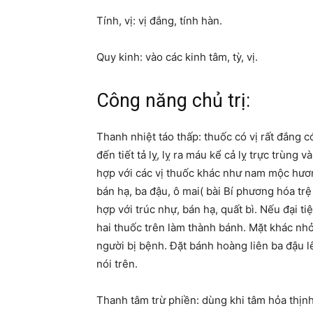
Tính, vị: vị đắng, tính hàn.
Quy kinh: vào các kinh tâm, tỳ, vị.
Công năng chủ trị:
Thanh nhiệt táo thấp: thuốc có vị rất đắng c
đến tiết tả lỵ, lỵ ra máu kể cả lỵ trực trùng và
hợp với các vị thuốc khác như nam mộc hương
bán hạ, ba đậu, ô mai( bài Bí phương hóa trệ
hợp với trúc nhự, bán hạ, quất bì. Nếu đại ti
hai thuốc trên làm thành bánh. Mặt khác nhỏ
người bị bệnh. Đặt bánh hoàng liên ba đậu l
nói trên.
Thanh tâm trừ phiền: dùng khi tâm hỏa thịn