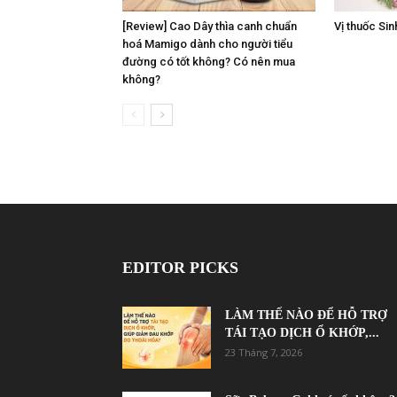
[Review] Cao Dây thìa canh chuẩn
Vị thuốc Sin
hoá Mamigo dành cho người tiểu
đường có tốt không? Có nên mua
không?
EDITOR PICKS
LÀM THẾ NÀO ĐỂ HỖ TRỢ
TÁI TẠO DỊCH Ổ KHỚP,...
23 Tháng 7, 2026