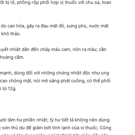
 bị lở, phồng rộp phối hợp vị thuốc với chu sa, toan
 do can hỏa, gây ra đau mắt đỏ, sưng phù, nước mắt
 khô thảo.
uyết nhiệt dẫn đến chảy máu cam, nôn ra máu; cần
 hoàng cầm.
c mạnh, dùng đối với những chứng nhiệt độc như ung
ốt cao chóng mặt, nói mê sảng phát cuồng, có thể phối
 tử 12g.
ười tâm hư phiền nhiệt, tỳ hư tiết tả không nên dùng.
 sơn thù du để giảm bớt tính lạnh của vị thuốc. Cũng