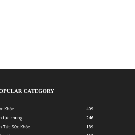
OPULAR CATEGORY
ức Khỏe
409
n tức chung
246
in Tức Sức Khỏe
189