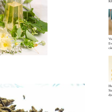
KH
Vi
Ev
cân
Hu
Si
dị