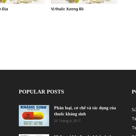
h Địa
Vị thuốc Xương Bồ
POPULAR POSTS
P
Phân loại, cơ chế và tác dụng của
S
thuốc kháng sinh
Ti
29 Tháng 4, 2017
T