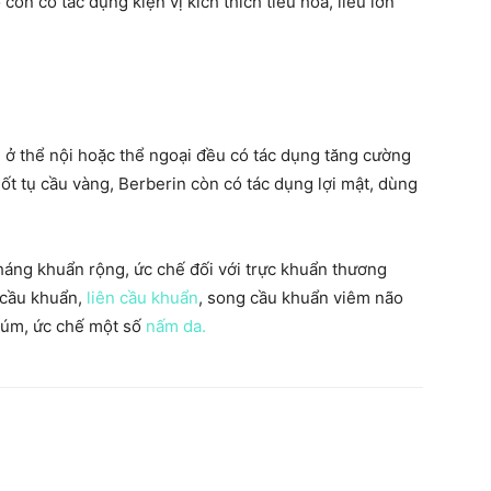
còn có tác dụng kiện vị kích thích tiêu hóa, liều lớn
, ở thể nội hoặc thể ngoại đều có tác dụng tăng cường
t tụ cầu vàng, Berberin còn có tác dụng lợi mật, dùng
áng khuẩn rộng, ức chế đối với trực khuẩn thương
ụ cầu khuẩn,
liên cầu khuẩn
, song cầu khuẩn viêm não
 cúm, ức chế một số
nấm da.