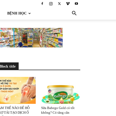
BỆNH HỌC
Block title
ÀM THẾ NÀO ĐỂ HỖ
Sữa Babego Gold có tốt
Ợ TÁI TẠO DỊCH Ổ
không? Có tăng cân