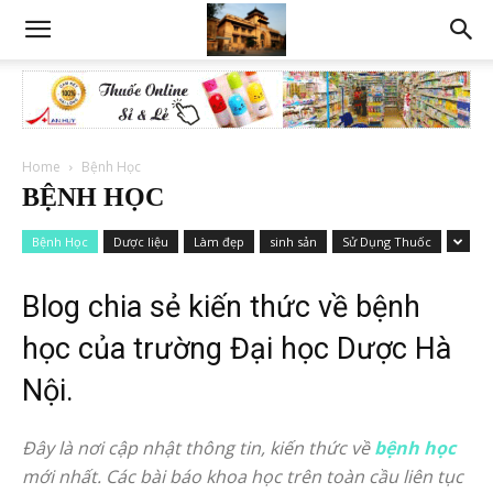
Home
Bệnh Học
BỆNH HỌC
Bệnh Học
Dược liệu
Làm đẹp
sinh sản
Sử Dụng Thuốc
Blog chia sẻ kiến thức về bệnh
học của trường Đại học Dược Hà
Nội.
Đây là nơi cập nhật thông tin, kiến thức về
bệnh học
mới nhất. Các bài báo khoa học trên toàn cầu liên tục