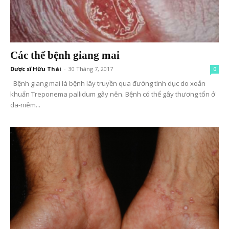
Các thể bệnh giang mai
Dược sĩ Hữu Thái
-
30 Tháng 7, 2017
0
Bệnh giang mai là bệnh lây truyền qua đường tình dục do xoắn
khuẩn Treponema pallidum gây nên. Bệnh có thể gây thương tổn ở
da-niêm...