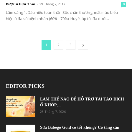
Dược sĩ Hữu Thái
-
29 Tháng 7, 2017
0
Lâm sàng 1. Dấu hiệu toàn thân Sốc chấn thương, mất máu biểu
hiện ở đa số bệnh nhân (60% - 70%). Huyết áp tối đa dưới...
1
2
3
EDITOR PICKS
LÀM THẾ NÀO ĐỂ HỖ TRỢ TÁI TẠO DỊCH
Ổ KHỚP,...
23 Tháng 7, 2026
Sữa Babego Gold có tốt không? Có tăng cân