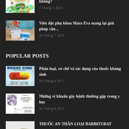
không?
3 Tháng 1, 2025
Viên đặt phụ khoa Mara Eva mang lại giải
pháp cân...
30 Tháng 7, 2024
POPULAR POSTS
Phân loại, cơ chế và tác dụng của thuốc kháng
sinh
29 Tháng 4, 2017
Những vi khuẩn gây bệnh thường gặp trong y
học
29 Tháng 4, 2017
THUỐC AN THẦN LOẠI BARBITURAT