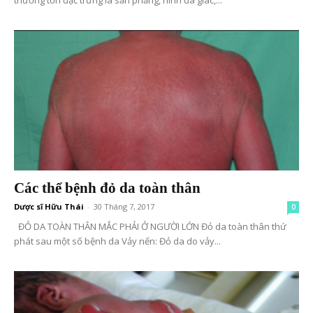
Các thể bệnh đỏ da toàn thân
Dược sĩ Hữu Thái
-
30 Tháng 7, 2017
0
ĐỎ DA TOÀN THÂN MẮC PHẢI Ở NGƯỜI LỚN Đỏ da toàn thân thứ
phát sau một số bệnh da Vảy nến: Đỏ da do vảy...