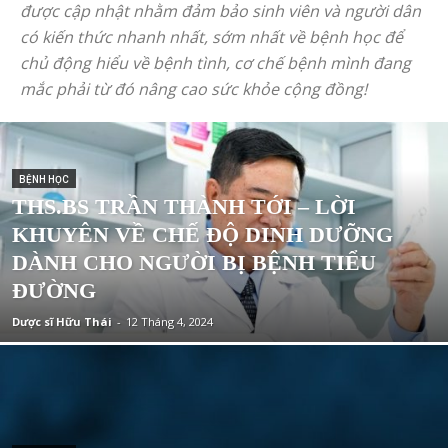
được cập nhật nhằm đảm bảo sinh viên và người dân
có kiến thức nhanh nhất, sớm nhất về bệnh học để
chủ động hiểu về bệnh tình, cơ chế bệnh mình đang
mắc phải từ đó nâng cao sức khỏe cộng đồng!
BỆNH HỌC
THS.BS TRẦN THÀNH TỚI – LỜI
KHUYÊN VỀ CHẾ ĐỘ DINH DƯỠNG
DÀNH CHO NGƯỜI BỊ BỆNH TIỂU
ĐƯỜNG
Dược sĩ Hữu Thái
-
12 Tháng 4, 2024