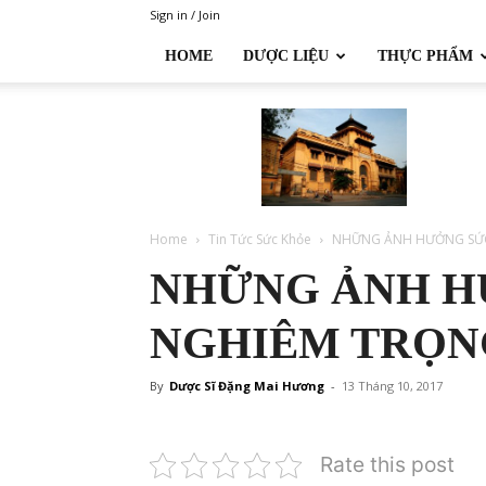
Sign in / Join
HOME
DƯỢC LIỆU
THỰC PHẨM
Đại
học
Dược
Hà
Nội
Home
Tin Tức Sức Khỏe
NHỮNG ẢNH HƯỞNG SỨC 
NHỮNG ẢNH H
NGHIÊM TRỌNG
By
Dược Sĩ Đặng Mai Hương
-
13 Tháng 10, 2017
Rate this post