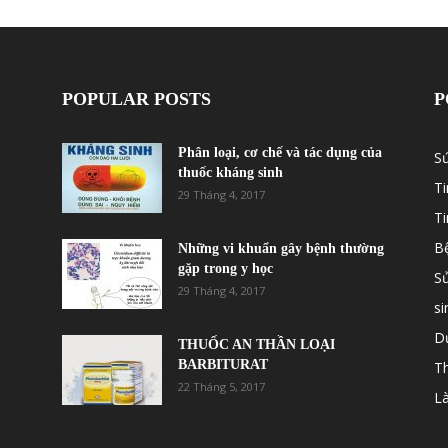
POPULAR POSTS
P
Phân loại, cơ chế và tác dụng của
S
thuốc kháng sinh
Ti
29 Tháng 4, 2017
T
B
Những vi khuẩn gây bệnh thường
gặp trong y học
S
29 Tháng 4, 2017
si
Dư
THUỐC AN THẦN LOẠI
BARBITURAT
T
22 Tháng 5, 2017
L