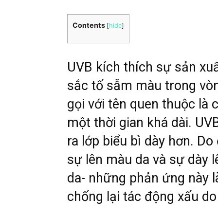
Contents
[
hide
]
UVB kích thích sự sản xuấ
sắc tố sẫm màu trong vòn
gọi với tên quen thuộc là 
một thời gian khá dài. UV
ra lớp biểu bì dày hơn. D
sự lên màu da và sự dày l
da- những phản ứng này là
chống lại tác động xấu do