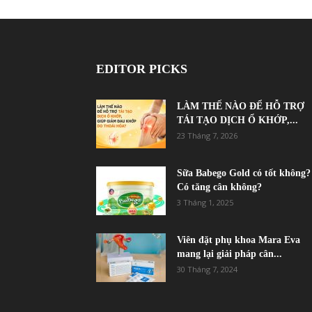
EDITOR PICKS
LÀM THẾ NÀO ĐỂ HỖ TRỢ
TÁI TẠO DỊCH Ổ KHỚP,...
23 Tháng 7, 2026
Sữa Babego Gold có tốt không?
Có tăng cân không?
3 Tháng 1, 2025
Viên đặt phụ khoa Mara Eva
mang lại giải pháp cân...
30 Tháng 7, 2024