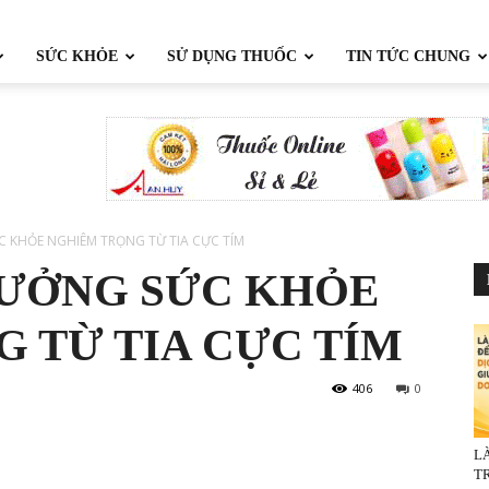
SỨC KHỎE
SỬ DỤNG THUỐC
TIN TỨC CHUNG
KHỎE NGHIÊM TRỌNG TỪ TIA CỰC TÍM
ƯỞNG SỨC KHỎE
 TỪ TIA CỰC TÍM
406
0
L
TR