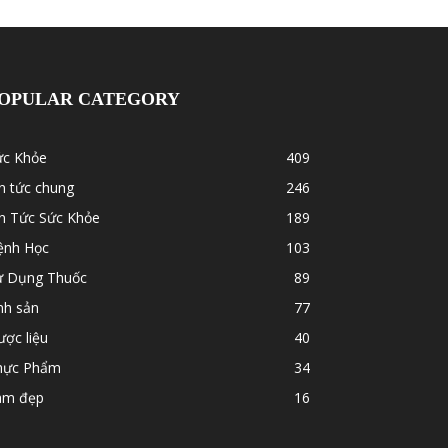
OPULAR CATEGORY
ức Khỏe
409
n tức chung
246
in Tức Sức Khỏe
189
ệnh Học
103
ử Dụng Thuốc
89
nh sản
77
ợc liệu
40
hực Phẩm
34
àm đẹp
16