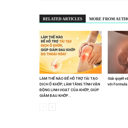
RELATED ARTICLES
MORE FROM AUTH
LÀM THẾ NÀO ĐỂ HỖ TRỢ TÁI TẠO
Giải quyết v
DỊCH Ổ KHỚP, LÀM TĂNG TÍNH VẬN
với Formula
ĐỘNG LINH HOẠT CỦA KHỚP, GIÚP
GIẢM ĐAU KHỚP...