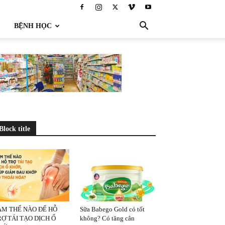
BỆNH HỌC
Block title
ÀM THẾ NÀO ĐỂ HỖ
Sữa Babego Gold có tốt
Ợ TÁI TẠO DỊCH Ổ
không? Có tăng cân