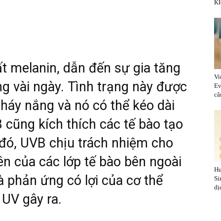
KH
t melanin, dẫn đến sự gia tăng
Vi
g vài ngày. Tình trạng này được
Ev
cân
cháy nắng và nó có thể kéo dài
B cũng kích thích các tế bào tạo
o đó, UVB chịu trách nhiệm cho
ên của các lớp tế bào bên ngoài
Hu
 phản ứng có lợi của cơ thể
Si
dị
 UV gây ra.