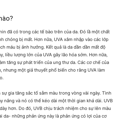
 nào?
nin đã có trong các tế bào trên của da. Đó lầ một chất
h chóng bị mất. Hơn nữa, UVA xâm nhập vào các lớp
ạch máu bị ảnh hưởng. Kết quả là da dần dần mất độ
ậy, liều lượng lớn của UVA gây lão hóa sớm. Hơn nữa,
àm tăng sự phát triển của ung thư da. Các cơ chế của
, nhưng một giả thuyết phổ biến cho rằng UVA làm
o.
 sự gia tăng sắc tố sẫm màu trong vòng vài ngày. Tình
áy nắng và nó có thể kéo dài một thời gian khá dài. UVB
bì dày hơn. Do đó, UVB chịu trách nhiệm cho sự lên màu
ài da- những phản ứng này là phản ứng có lợi của cơ