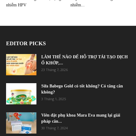
nhiễm HPV
nhiễm...
EDITOR PICKS
LÀM THẾ NÀO ĐỂ HỖ TRỢ TÁI TẠO DỊCH
Ổ KHỚP,...
23 Tháng 7, 2026
Sữa Babego Gold có tốt không? Có tăng cân
không?
3 Tháng 1, 2025
Viên đặt phụ khoa Mara Eva mang lại giải
pháp cân...
30 Tháng 7, 2024