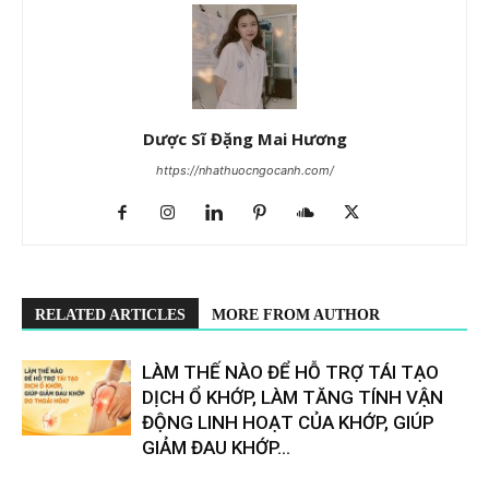
Dược Sĩ Đặng Mai Hương
https://nhathuocngocanh.com/
RELATED ARTICLES
MORE FROM AUTHOR
LÀM THẾ NÀO ĐỂ HỖ TRỢ TÁI TẠO
DỊCH Ổ KHỚP, LÀM TĂNG TÍNH VẬN
ĐỘNG LINH HOẠT CỦA KHỚP, GIÚP
GIẢM ĐAU KHỚP...