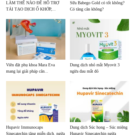
LÀM THẾ NÀO ĐỂ HỖ TRỢ
Sữa Babego Gold có tốt không?
TÁI TẠO DỊCH Ổ KHỚP,...
Có tăng cân không?
Viên đặt phụ khoa Mara Eva
Dung dịch nhỏ mắt Myovit 3
mang lại giải pháp cân...
ngừa đau mắt đỏ
Hupavir Immunocaps
Dung dịch Súc họng – Súc miệng
Sinecatechin tăng miễn dịch, ngừa
Hupavir Sinecatechin ngừa