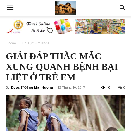
Home
Tin Tức Sức Khỏe
GIẢI ĐÁP THẮC MẮC
XUNG QUANH BỆNH BẠI
LIỆT Ở TRẺ EM
By
Dược Sĩ Đặng Mai Hương
-
13 Tháng 10, 2017
401
0