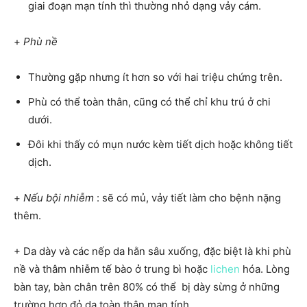
giai đoạn mạn tính thì thường nhỏ dạng vảy cám.
+
Phù nề
Thường gặp nhưng ít hơn so với hai triệu chứng trên.
Phù có thể toàn thân, cũng có thể chỉ khu trú ở chi
dưới.
Đôi khi thấy có mụn nước kèm tiết dịch hoặc không tiết
dịch.
+
Nếu bội nhiễm
: sẽ có mủ, vảy tiết làm cho bệnh nặng
thêm.
+ Da dày và các nếp da hằn sâu xuống, đặc biệt là khi phù
nề và thâm nhiễm tế bào ở trung bì hoặc
lichen
hóa. Lòng
bàn tay, bàn chân trên 80% có thể bị dày sừng ở những
trường hợp đỏ da toàn thân mạn tính
.