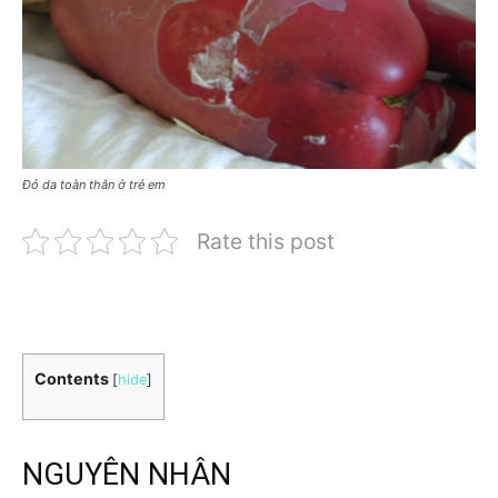
Đỏ da toàn thân ở trẻ em
Rate this post
Contents
[
hide
]
NGUYÊN NHÂN