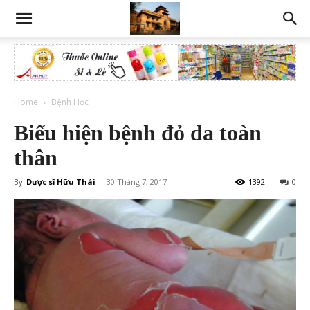
Home
Bệnh Học
Biểu hiện bệnh đỏ da toàn
thân
By
Dược sĩ Hữu Thái
-
30 Tháng 7, 2017
1392
0