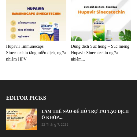
Hupavir Immunocaps
Dung dịch Súc họng – Súc miệng
Sinecatechin tăng miễn dịch, ngừa
Hupavir Sinecatechin ngừa
nhiễm HPV
nhiễm...
EDITOR PICKS
LÀM THẾ NÀO ĐỂ HỖ TRỢ TÁI TẠO DỊCH
Ổ KHỚP,...
23 Tháng 7, 2026