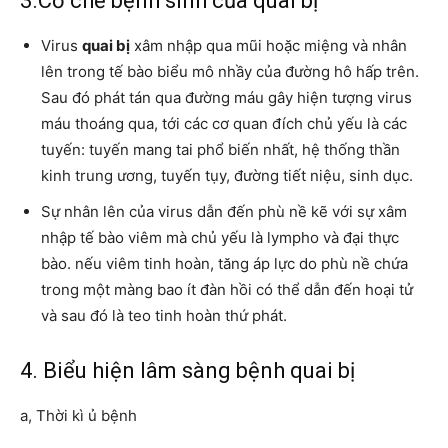
3.Cơ chế bệnh sinh của quai bị
Virus
quai bị
xâm nhập qua mũi hoặc miệng và nhân
lên trong tế bào biểu mô nhầy của đường hô hấp trên.
Sau đó phát tán qua đường máu gây hiện tượng virus
máu thoáng qua, tới các cơ quan đích chủ yếu là các
tuyến: tuyến mang tai phổ biến nhất, hệ thống thần
kinh trung ương, tuyến tụy, đường tiết niệu, sinh dục.
Sự nhân lên của virus dẫn đến phù nề kẽ với sự xâm
nhập tế bào viêm mà chủ yếu là lympho và đại thực
bào. nếu viêm tinh hoàn, tăng áp lực do phù nề chứa
trong một màng bao ít đàn hồi có thể dẫn đến hoại tử
và sau đó là teo tinh hoàn thứ phát.
4. Biểu hiện lâm sàng bệnh quai bị
a, Thời kì ủ bệnh