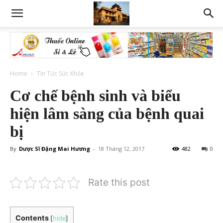
Home
Tin Tức Sức Khỏe
Cơ chế bệnh sinh và biểu
hiện lâm sàng của bệnh quai
bị
By
Dược Sĩ Đặng Mai Hương
-
18 Tháng 12, 2017
482
0
Rate this post
Contents
[
hide
]