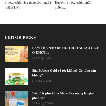
Sinecatechin tăng miễn dịch, ngừa
Hupavir Sinecatechin ngừa
nhiễm HPV
nhiễm...
EDITOR PICKS
LÀM THẾ NÀO ĐỂ HỖ TRỢ TÁI TẠO DỊCH
Ổ KHỚP,...
23 Tháng 7, 2026
Sữa Babego Gold có tốt không? Có tăng cân
không?
3 Tháng 1, 2025
Viên đặt phụ khoa Mara Eva mang lại giải
pháp cân...
30 Tháng 7, 2024