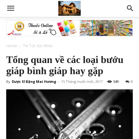
Home
Tin Tức Sức Khỏe
Tổng quan về các loại bướu
giáp bình giáp hay gặp
By
Dược Sĩ Đặng Mai Hương
-
15 Tháng mười một, 2017
549
0