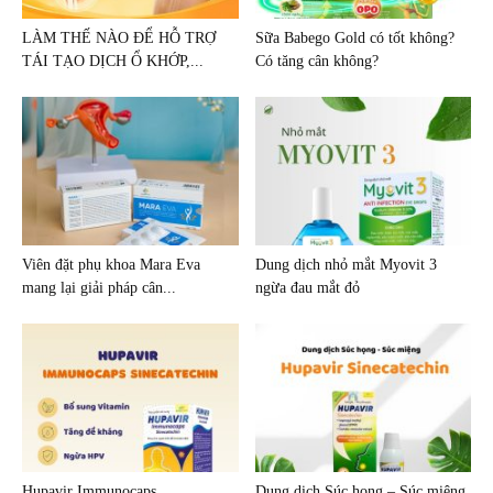
LÀM THẾ NÀO ĐỂ HỖ TRỢ
Sữa Babego Gold có tốt không?
TÁI TẠO DỊCH Ổ KHỚP,...
Có tăng cân không?
Viên đặt phụ khoa Mara Eva
Dung dịch nhỏ mắt Myovit 3
mang lại giải pháp cân...
ngừa đau mắt đỏ
Hupavir Immunocaps
Dung dịch Súc họng – Súc miệng