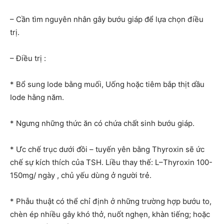
– Cần tìm nguyên nhân gây bướu giáp để lựa chọn điều
trị.
– Điều trị :
* Bổ sung Iode bằng muối, Uống hoặc tiêm bắp thịt dầu
Iode hằng năm.
* Ngưng những thức ăn có chứa chất sinh bướu giáp.
* Ưc chế trục dưới đồi – tuyến yên bằng Thyroxin sẽ ức
chế sự kích thích của TSH. Liều thay thế: L–Thyroxin 100-
150mg/ ngày , chủ yếu dùng ở người trẻ.
* Phẫu thuật có thể chỉ định ở những trường hợp bướu to,
chèn ép nhiều gây khó thở, nuốt nghẹn, khàn tiếng; hoặc