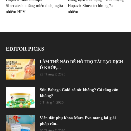
Sinecatechin tăng miễn dịch, ngừa
Hupavir Sinecatechin ngừa
nhiễm HPV
nhiễm...
EDITOR PICKS
LÀM THẾ NÀO ĐỂ HỖ TRỢ TÁI TẠO DỊCH
Ổ KHỚP,...
23 Tháng 7, 2026
Sữa Babego Gold có tốt không? Có tăng cân
không?
3 Tháng 1, 2025
Viên đặt phụ khoa Mara Eva mang lại giải
pháp cân...
30 Tháng 7, 2024