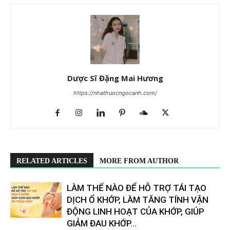
Dược Sĩ Đặng Mai Hương
https://nhathuocngocanh.com/
RELATED ARTICLES
MORE FROM AUTHOR
LÀM THẾ NÀO ĐỂ HỖ TRỢ TÁI TẠO
DỊCH Ổ KHỚP, LÀM TĂNG TÍNH VẬN
ĐỘNG LINH HOẠT CỦA KHỚP, GIÚP
GIẢM ĐAU KHỚP...