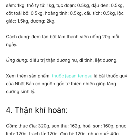
sâm: 1kg, thỏ ty tử: 1kg, tục đoạn: 0.5kg, đậu đen: 0.5kg,
cốt toái bổ: 0.5kg, hoàng tinh: 0.5kg, cẩu tích: 0.5kg, lộc
giác: 1.5kg, đường: 2kg.
Cách dùng: đem tán bột làm thành viên uống 20g mỗi
ngày.
Ứng dụng:
điều trị thận dương hư, di tinh, liệt dương.
Xem thêm sản phẩm:
thuốc japan tengsu
là bài thuốc quý
của Nhật Bản có nguồn gốc từ thiên nhiên giúp tăng
cường sinh lý.
4. Thận khí hoàn:
Gồm: thục địa: 320g, sơn thù: 162g, hoài sơn: 160g, phục
linh: 120g, trạch tả: 120g, đan bì: 120g, nhục quế: 40g,