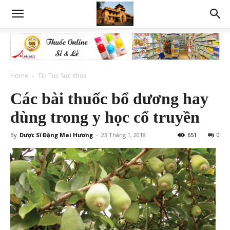
Home
Tin Tức Sức Khỏe
Các bài thuốc bổ dương hay
dùng trong y học cổ truyền
By
Dược Sĩ Đặng Mai Hương
-
23 Tháng 1, 2018
651
0