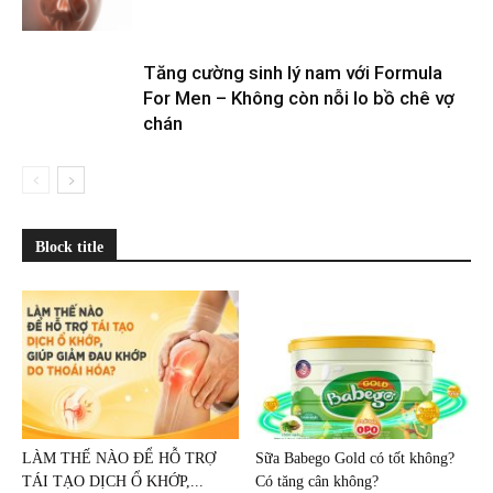
Tăng cường sinh lý nam với Formula
For Men – Không còn nỗi lo bồ chê vợ
chán
Block title
LÀM THẾ NÀO ĐỂ HỖ TRỢ
Sữa Babego Gold có tốt không?
TÁI TẠO DỊCH Ổ KHỚP,...
Có tăng cân không?