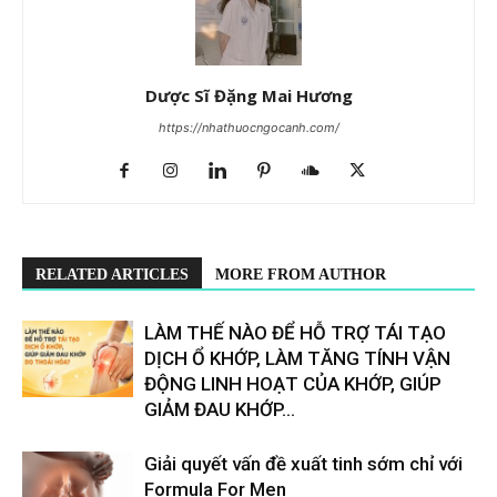
Dược Sĩ Đặng Mai Hương
https://nhathuocngocanh.com/
RELATED ARTICLES
MORE FROM AUTHOR
LÀM THẾ NÀO ĐỂ HỖ TRỢ TÁI TẠO
DỊCH Ổ KHỚP, LÀM TĂNG TÍNH VẬN
ĐỘNG LINH HOẠT CỦA KHỚP, GIÚP
GIẢM ĐAU KHỚP...
Giải quyết vấn đề xuất tinh sớm chỉ với
Formula For Men