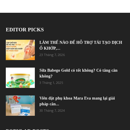
EDITOR PICKS
LÀM THẾ NÀO ĐỂ HỖ TRỢ TÁI TẠO DỊCH
Ổ KHỚP,...
23 Tháng 7, 2026
Sữa Babego Gold có tốt không? Có tăng cân
không?
3 Tháng 1, 2025
Viên đặt phụ khoa Mara Eva mang lại giải
pháp cân...
30 Tháng 7, 2024