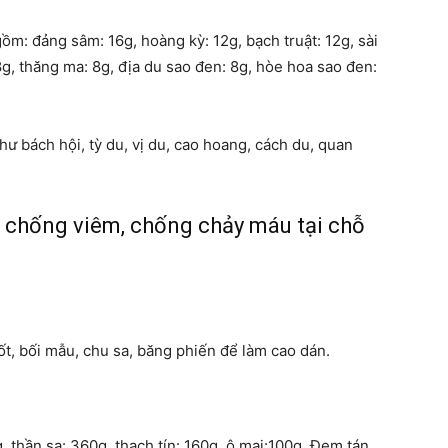
gồm: đảng sâm: 16g, hoàng kỳ: 12g, bạch truật: 12g, sài
8g, thăng ma: 8g, địa du sao đen: 8g, hòe hoa sao đen:
hư bách hội, tỳ du, vị du, cao hoang, cách du, quan
áp chống viêm, chống chảy máu tại chỗ
ốt, bối mẫu, chu sa, băng phiến để làm cao dán.
, thần sa: 360g, thạch tín: 160g, ô mai:100g. Đem tán