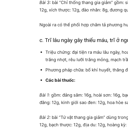
Bài 3:
bài “Chỉ thống thang gia giảm” gồm: sin
12g, xích thược: 12g, đào nhân: 8g, đương qu
Ngoài ra có thể phối hợp châm tả phương hu
c. Trĩ lâu ngày gây thiếu máu, trĩ ở ng
Triệu chứng: đại tiện ra máu lâu ngày, hoa
trắng nhợt, rêu lưỡi trắng mỏng, mạch trầ
Phương pháp chữa: bổ khí huyết, thăng đề
Các bài thuốc:
Bài 1:
gồm: đảng sâm: 16g, hoài sơn: 16g, bạch
đằng: 12g, kinh giới sao đen: 12g, hoa hòe s
Bài 2:
bài “Tứ vật thang gia giảm” dùng tron
12g, bạch thược: 12g, địa du: 12g, hoàng kỳ: