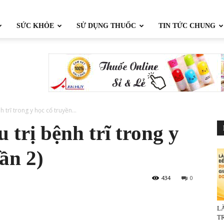
SỨC KHỎE
SỬ DỤNG THUỐC
TIN TỨC CHUNG
h trĩ trong y học cổ truyền...
 trị bệnh trĩ trong y
ần 2)
434
0
L
TR