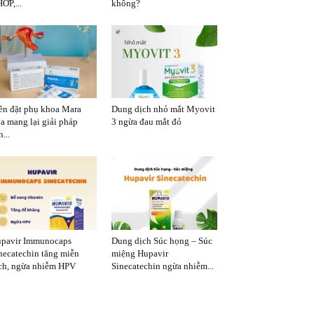
ỚP,...
không?
ên đặt phụ khoa Mara
Dung dịch nhỏ mắt Myovit
a mang lại giải pháp
3 ngừa đau mắt đỏ
...
pavir Immunocaps
Dung dịch Súc họng – Súc
necatechin tăng miễn
miệng Hupavir
ch, ngừa nhiễm HPV
Sinecatechin ngừa nhiễm...