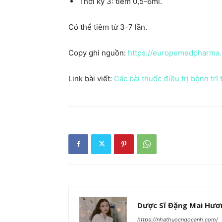
Thời kỳ 3: tiêm 0,5-6ml.
Có thể tiêm từ 3-7 lần.
Copy ghi nguồn:
https://europemedpharma
Link bài viết:
Các bài thuốc điều trị bệnh trĩ
Dược Sĩ Đặng Mai Hươ
https://nhathuocngocanh.com/