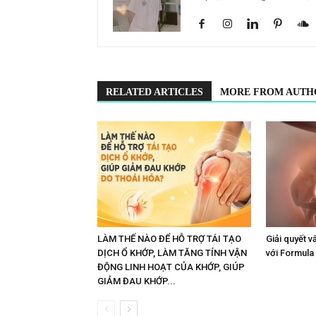
RELATED ARTICLES
MORE FROM AUTH
LÀM THẾ NÀO ĐỂ HỖ TRỢ TÁI TẠO
Giải quyết v
DỊCH Ổ KHỚP, LÀM TĂNG TÍNH VẬN
với Formula
ĐỘNG LINH HOẠT CỦA KHỚP, GIÚP
GIẢM ĐAU KHỚP...