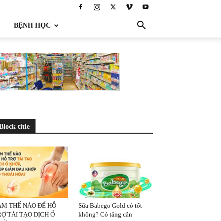
BỆNH HỌC
Block title
ÀM THẾ NÀO ĐỂ HỖ
Sữa Babego Gold có tốt
Ợ TÁI TẠO DỊCH Ổ
không? Có tăng cân