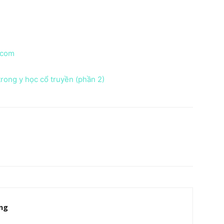
.com
 trong y học cổ truyền (phần 2)
ng