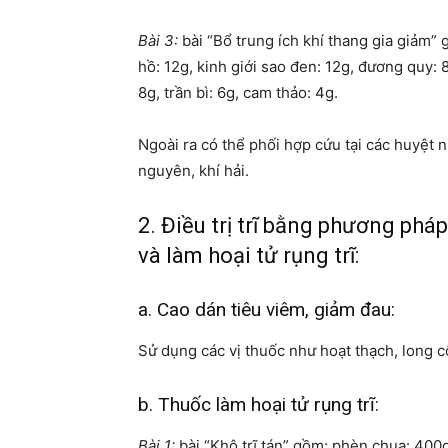
Bài 3:
bài “Bổ trung ích khí thang gia giảm” 
hồ: 12g, kinh giới sao đen: 12g, đương quy: 
8g, trần bì: 6g, cam thảo: 4g.
Ngoài ra có thể phối hợp cứu tại các huyệt n
nguyên, khí hải.
2. Điều trị trĩ bằng phương ph
và làm hoại tử rụng trĩ:
a. Cao dán tiêu viêm, giảm đau:
Sử dụng các vị thuốc như hoạt thạch, long c
b. Thuốc làm hoại tử rụng trĩ:
Bài 1:
bài “Khô trĩ tán” gồm: phèn chua: 400g