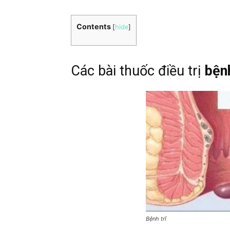
Contents
[
hide
]
Các bài thuốc điều trị
bệnh
Bệnh trĩ