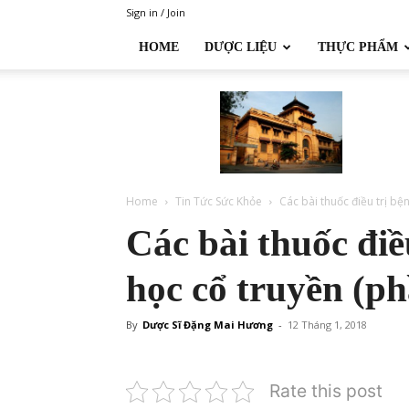
Sign in / Join
HOME
DƯỢC LIỆU
THỰC PHẨM
Đại
học
Dược
Hà
Nội
Home
Tin Tức Sức Khỏe
Các bài thuốc điều trị bện
Các bài thuốc điều
học cổ truyền (ph
By
Dược Sĩ Đặng Mai Hương
-
12 Tháng 1, 2018
Rate this post