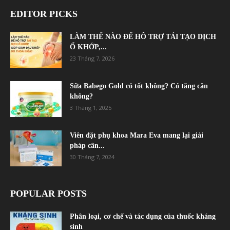
EDITOR PICKS
LÀM THẾ NÀO ĐỂ HỖ TRỢ TÁI TẠO DỊCH
Ổ KHỚP,...
23 Tháng 7, 2026
Sữa Babego Gold có tốt không? Có tăng cân
không?
3 Tháng 1, 2025
Viên đặt phụ khoa Mara Eva mang lại giải
pháp cân...
30 Tháng 7, 2024
POPULAR POSTS
Phân loại, cơ chế và tác dụng của thuốc kháng
sinh