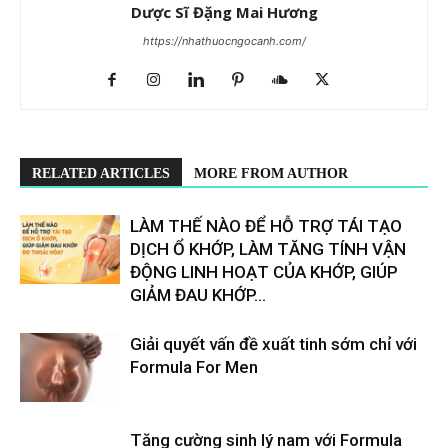
Dược Sĩ Đặng Mai Hương
https://nhathuocngocanh.com/
RELATED ARTICLES
MORE FROM AUTHOR
LÀM THẾ NÀO ĐỂ HỖ TRỢ TÁI TẠO
DỊCH Ổ KHỚP, LÀM TĂNG TÍNH VẬN
ĐỘNG LINH HOẠT CỦA KHỚP, GIÚP
GIẢM ĐAU KHỚP...
Giải quyết vấn đề xuất tinh sớm chỉ với
Formula For Men
Tăng cường sinh lý nam với Formula