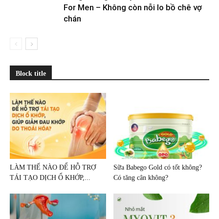
For Men – Không còn nỗi lo bồ chê vợ
chán
Block title
LÀM THẾ NÀO ĐỂ HỖ TRỢ
Sữa Babego Gold có tốt không?
TÁI TẠO DỊCH Ổ KHỚP,...
Có tăng cân không?