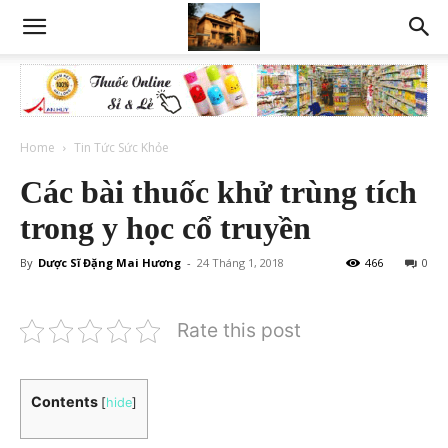
Home
Tin Tức Sức Khỏe
Các bài thuốc khử trùng tích
trong y học cổ truyền
By
Dược Sĩ Đặng Mai Hương
-
24 Tháng 1, 2018
466
0
Rate this post
Contents
[
hide
]