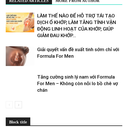
RELATED ARTICLES
MORE FROM AUTHOR
LÀM THẾ NÀO ĐỂ HỖ TRỢ TÁI TẠO
DỊCH Ổ KHỚP, LÀM TĂNG TÍNH VẬN
ĐỘNG LINH HOẠT CỦA KHỚP, GIÚP
GIẢM ĐAU KHỚP...
Giải quyết vấn đề xuất tinh sớm chỉ với
Formula For Men
Tăng cường sinh lý nam với Formula
For Men – Không còn nỗi lo bồ chê vợ
chán
Block title