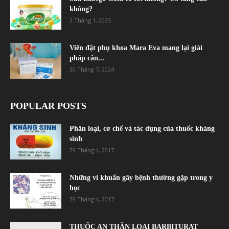
không?
3 Tháng 1, 2025
Viên đặt phụ khoa Mara Eva mang lại giải
pháp cân...
30 Tháng 7, 2024
POPULAR POSTS
Phân loại, cơ chế và tác dụng của thuốc kháng
sinh
29 Tháng 4, 2017
Những vi khuẩn gây bệnh thường gặp trong y
học
29 Tháng 4, 2017
THUỐC AN THẦN LOẠI BARBITURAT