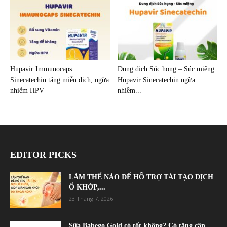
Hupavir Immunocaps
Dung dịch Súc họng – Súc miệng
Sinecatechin tăng miễn dịch, ngừa
Hupavir Sinecatechin ngừa
nhiễm HPV
nhiễm...
EDITOR PICKS
LÀM THẾ NÀO ĐỂ HỖ TRỢ TÁI TẠO DỊCH
Ổ KHỚP,...
23 Tháng 7, 2026
Sữa Babego Gold có tốt không? Có tăng cân