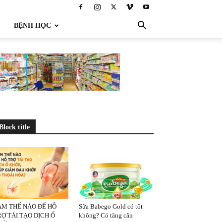
BỆNH HỌC
Block title
ÀM THẾ NÀO ĐỂ HỖ
Sữa Babego Gold có tốt
Ợ TÁI TẠO DỊCH Ổ
không? Có tăng cân