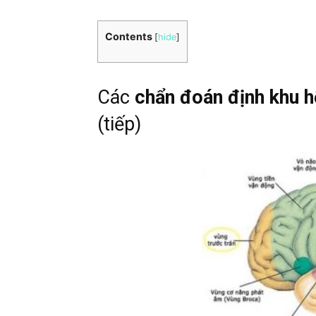
Contents
[
hide
]
Các
chẩn đoán định khu h
(tiếp)