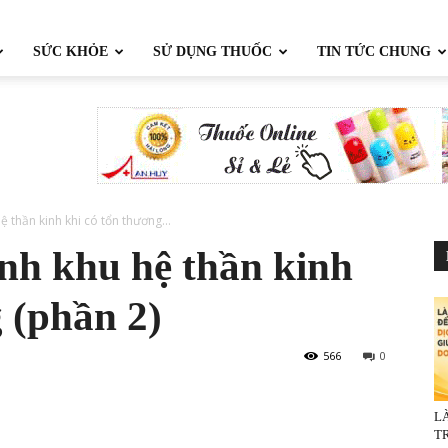
SỨC KHỎE
SỬ DỤNG THUỐC
TIN TỨC CHUNG
 thần kinh khi có tổn thương...
nh khu hệ thần kinh
 (phần 2)
566
0
L
TR