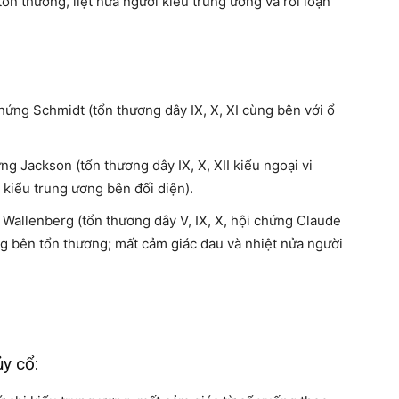
tổn thương, liệt nửa người kiểu trung ương và rối loạn
hứng Schmidt (tổn thương dây IX, X, XI cùng bên với ổ
g Jackson (tổn thương dây IX, X, XII kiểu ngoại vi
 kiểu trung ương bên đối diện).
Wallenberg (tổn thương dây V, IX, X, hội chứng Claude
g bên tổn thương; mất cảm giác đau và nhiệt nửa người
y cổ: