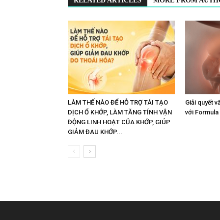
RELATED ARTICLES
MORE FROM AUTH
LÀM THẾ NÀO ĐỂ HỖ TRỢ TÁI TẠO
Giải quyết v
DỊCH Ổ KHỚP, LÀM TĂNG TÍNH VẬN
với Formula
ĐỘNG LINH HOẠT CỦA KHỚP, GIÚP
GIẢM ĐAU KHỚP...