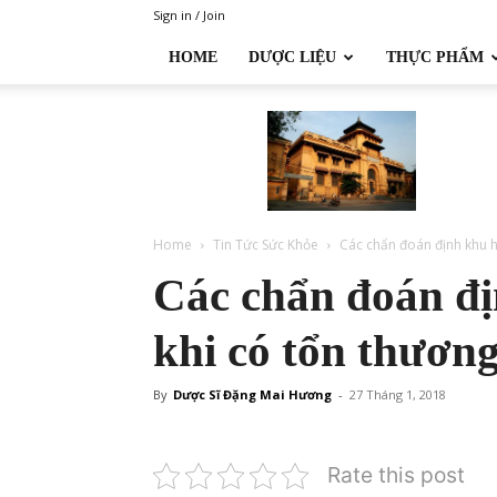
Sign in / Join
HOME
DƯỢC LIỆU
THỰC PHẨM
Đại
học
Dược
Hà
Nội
Home
Tin Tức Sức Khỏe
Các chẩn đoán định khu hệ
Các chẩn đoán đị
khi có tổn thương
By
Dược Sĩ Đặng Mai Hương
-
27 Tháng 1, 2018
Rate this post