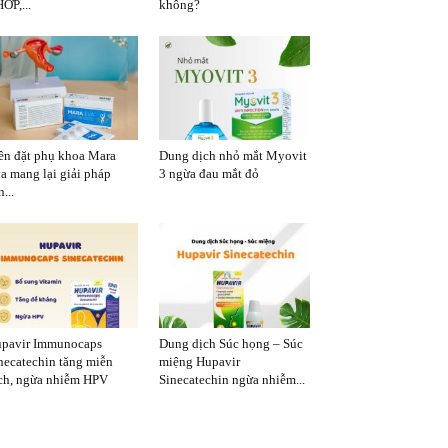
ỚP,...
không?
ên đặt phụ khoa Mara
Dung dịch nhỏ mắt Myovit
a mang lại giải pháp
3 ngừa đau mắt đỏ
...
pavir Immunocaps
Dung dịch Súc họng – Súc
necatechin tăng miễn
miệng Hupavir
ch, ngừa nhiễm HPV
Sinecatechin ngừa nhiễm...