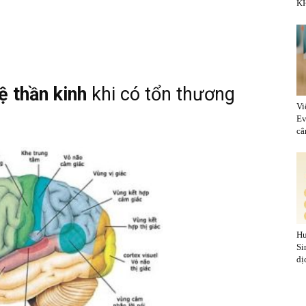
KH
ệ thần kinh
khi có tổn thương
Vi
Ev
cân
Hu
Si
dị