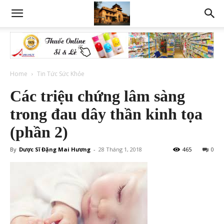
Home
Tin Tức Sức Khỏe
Các triệu chứng lâm sàng
trong đau dây thần kinh tọa
(phần 2)
By
Dược Sĩ Đặng Mai Hương
-
28 Tháng 1, 2018
465
0