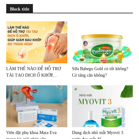
Block title
LÀM THẾ NÀO ĐỂ HỖ TRỢ
Sữa Babego Gold có tốt không?
TÁI TẠO DỊCH Ổ KHỚP,...
Có tăng cân không?
Viên đặt phụ khoa Mara Eva
Dung dịch nhỏ mắt Myovit 3