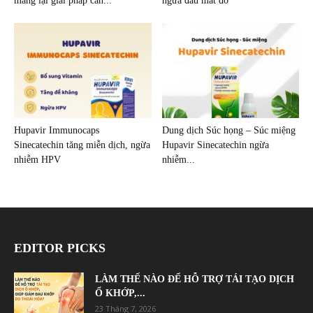
mang lại giải pháp cân...
ngừa đau mắt đỏ
Hupavir Immunocaps
Dung dịch Súc họng – Súc miệng
Sinecatechin tăng miễn dịch, ngừa
Hupavir Sinecatechin ngừa
nhiễm HPV
nhiễm...
EDITOR PICKS
LÀM THẾ NÀO ĐỂ HỖ TRỢ TÁI TẠO DỊCH
Ổ KHỚP,...
23 Tháng 7, 2026