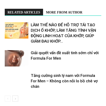
RELATED ARTICLES
MORE FROM AUTHOR
LÀM THẾ NÀO ĐỂ HỖ TRỢ TÁI TẠO
DỊCH Ổ KHỚP, LÀM TĂNG TÍNH VẬN
ĐỘNG LINH HOẠT CỦA KHỚP, GIÚP
GIẢM ĐAU KHỚP...
Giải quyết vấn đề xuất tinh sớm chỉ với
Formula For Men
Tăng cường sinh lý nam với Formula
For Men – Không còn nỗi lo bồ chê vợ
chán