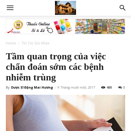
Home
Tin Tức Sức Khỏe
Tầm quan trọng của việc
chẩn đoán sớm các bệnh
nhiễm trùng
By
Dược Sĩ Đặng Mai Hương
-
9 Tháng mười một, 2017
488
0