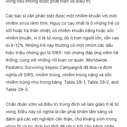
vong nếu không được phát hiện và điều trị.
Các bác sĩ cần phân biệt được một nhiễm khuẩn với một
nhiễm virus lành tính. Nguy cơ cao nhất là ở những trẻ có
sốt hoặc hạ thân nhiệt, có nhiễm khuẩn nặng hoặc sốc
nhiễm khuẩn, vì tỉ lệ tử vong, dù ít hơn người lớn, vần cao
từ 8-12%. Những trẻ này thường có một nhóm các dấu
hiệu triệu chứng gọi là SIRS- hội chứng đáp ứng viêm hệ
thống, cùng với những rối loạn cơ quan. Worldwide
Pediatric Surviving Sepsis Campaign8 đã đưa ra định
nghĩa về SIRS, nhiễm trùng, nhiễm trùng nặng và sốc
nhiễm trùng như trong bảng Table 29-1, Table 29-2, and
Table 29-3.
Chẩn đoán sớm và điều trị trúng đích sẽ làm giảm tỉ lệ tử
vong. Điều này có nghĩa là cần phải khám lâm sàng và
đánh giá các xét nghiệm cẩn thận, cho kháng sinh trong
vòng 1h và bù dịch kịp thời để phục hồi cho bệnh nhân.