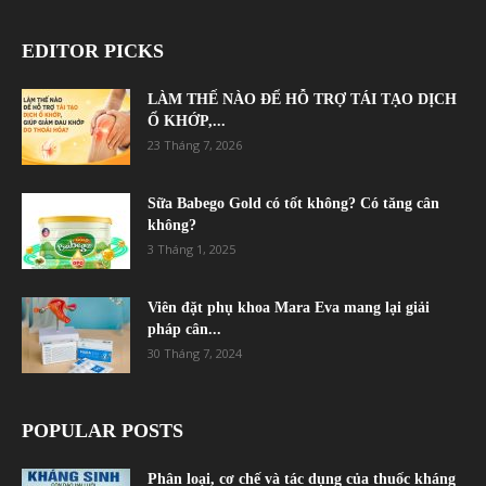
EDITOR PICKS
LÀM THẾ NÀO ĐỂ HỖ TRỢ TÁI TẠO DỊCH
Ổ KHỚP,...
23 Tháng 7, 2026
Sữa Babego Gold có tốt không? Có tăng cân
không?
3 Tháng 1, 2025
Viên đặt phụ khoa Mara Eva mang lại giải
pháp cân...
30 Tháng 7, 2024
POPULAR POSTS
Phân loại, cơ chế và tác dụng của thuốc kháng