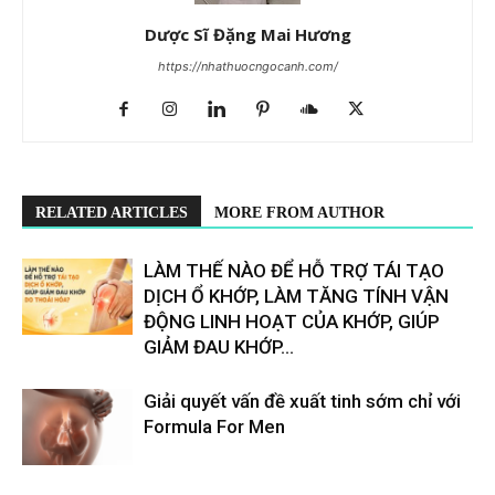
Dược Sĩ Đặng Mai Hương
https://nhathuocngocanh.com/
RELATED ARTICLES
MORE FROM AUTHOR
LÀM THẾ NÀO ĐỂ HỖ TRỢ TÁI TẠO
DỊCH Ổ KHỚP, LÀM TĂNG TÍNH VẬN
ĐỘNG LINH HOẠT CỦA KHỚP, GIÚP
GIẢM ĐAU KHỚP...
Giải quyết vấn đề xuất tinh sớm chỉ với
Formula For Men