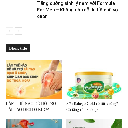
Tăng cường sinh lý nam với Formula
For Men – Không còn nỗi lo bồ chê vợ
chán
Block title
LÀM THẾ NÀO ĐỂ HỖ TRỢ
Sữa Babego Gold có tốt không?
TÁI TẠO DỊCH Ổ KHỚP,...
Có tăng cân không?