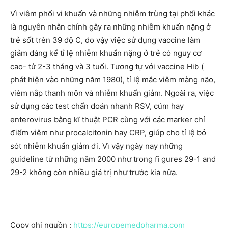
Vì viêm phổi vi khuẩn và những nhiễm trùng tại phổi khác
là nguyên nhân chính gây ra những nhiễm khuẩn nặng ở
trẻ sốt trên 39 độ C, do vậy việc sử dụng vaccine làm
giảm đáng kể tỉ lệ nhiễm khuẩn nặng ở trẻ có nguy cơ
cao- tử 2-3 tháng và 3 tuổi. Tương tự với vaccine Hib (
phát hiện vào những năm 1980), tỉ lệ mắc viêm màng não,
viêm nắp thanh môn và nhiễm khuẩn giảm. Ngoài ra, việc
sử dụng các test chẩn đoán nhanh RSV, cúm hay
enterovirus bằng kĩ thuật PCR cùng với các marker chỉ
điểm viêm như procalcitonin hay CRP, giúp cho tỉ lệ bỏ
sót nhiễm khuẩn giảm đi. Vì vậy ngày nay những
guideline từ những năm 2000 như trong ﬁ gures 29-1 and
29-2 không còn nhiều giá trị như trước kia nữa.
Copy ghi nguồn :
https://europemedpharma.com