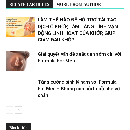
RELATED ARTICLES
MORE FROM AUTHOR
LÀM THẾ NÀO ĐỂ HỖ TRỢ TÁI TẠO
DỊCH Ổ KHỚP, LÀM TĂNG TÍNH VẬN
ĐỘNG LINH HOẠT CỦA KHỚP, GIÚP
GIẢM ĐAU KHỚP...
Giải quyết vấn đề xuất tinh sớm chỉ với
Formula For Men
Tăng cường sinh lý nam với Formula
For Men – Không còn nỗi lo bồ chê vợ
chán
Block title