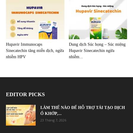
Hupavir Immunocaps
Dung dịch Súc họng – Súc miệng
Sinecatechin tăng miễn dịch, ngừa
Hupavir Sinecatechin ngừa
nhiễm HPV
nhiễm...
EDITOR PICKS
LÀM THẾ NÀO ĐỂ HỖ TRỢ TÁI TẠO DỊCH
Ổ KHỚP,...
23 Tháng 7, 2026