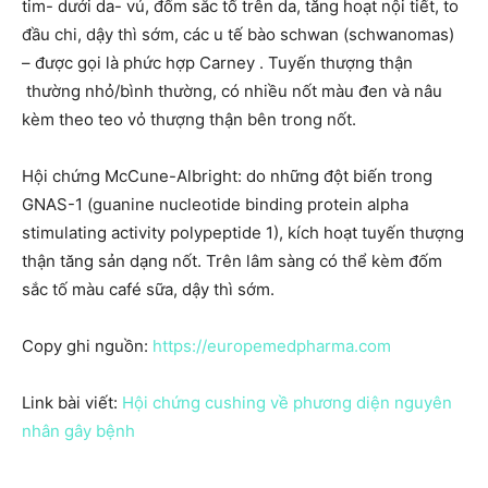
tim- dưới da- vú, đốm sắc tố trên da, tăng hoạt nội tiết, to
đầu chi, dậy thì sớm, các u tế bào schwan (schwanomas)
– được gọi là phức hợp Carney . Tuyến thượng thận
thường nhỏ/bình thường, có nhiều nốt màu đen và nâu
kèm theo teo vỏ thượng thận bên trong nốt.
Hội chứng McCune-Albright: do những đột biến trong
GNAS-1 (guanine nucleotide binding protein alpha
stimulating activity polypeptide 1), kích hoạt tuyến thượng
thận tăng sản dạng nốt. Trên lâm sàng có thể kèm đốm
sắc tố màu café sữa, dậy thì sớm.
Copy ghi nguồn:
https://europemedpharma.com
Link bài viết:
Hội chứng cushing về phương diện nguyên
nhân gây bệnh