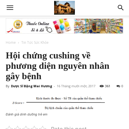
Home
Tin Tức Sức Khỏe
Hội chứng cushing về
phương diện nguyên nhân
gây bệnh
By
Dược Sĩ Đặng Mai Hương
-
16 Tháng mười một, 2017
361
0
Đánh giá dinh dưỡng trẻ em