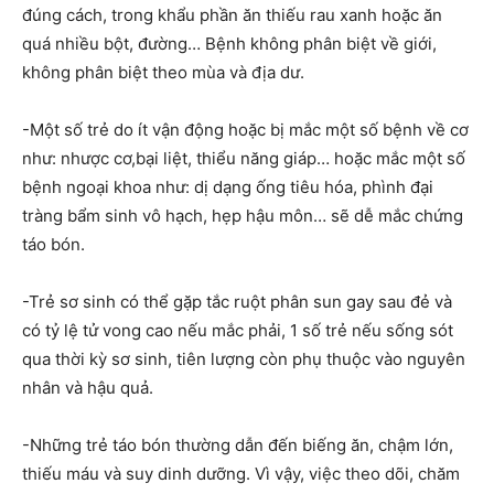
đúng cách, trong khẩu phần ăn thiếu rau xanh hoặc ăn
quá nhiều bột, đường… Bệnh không phân biệt về giới,
không phân biệt theo mùa và địa dư.
-Một số trẻ do ít vận động hoặc bị mắc một số bệnh về cơ
như: nhược cơ,bại liệt, thiểu năng giáp… hoặc mắc một số
bệnh ngoại khoa như: dị dạng ống tiêu hóa, phình đại
tràng bẩm sinh vô hạch, hẹp hậu môn… sẽ dễ mắc chứng
táo bón.
-Trẻ sơ sinh có thể gặp tắc ruột phân sun gay sau đẻ và
có tỷ lệ tử vong cao nếu mắc phải, 1 số trẻ nếu sống sót
qua thời kỳ sơ sinh, tiên lượng còn phụ thuộc vào nguyên
nhân và hậu quả.
-Những trẻ táo bón thường dẫn đến biếng ăn, chậm lớn,
thiếu máu và suy dinh dưỡng. Vì vậy, việc theo dõi, chăm