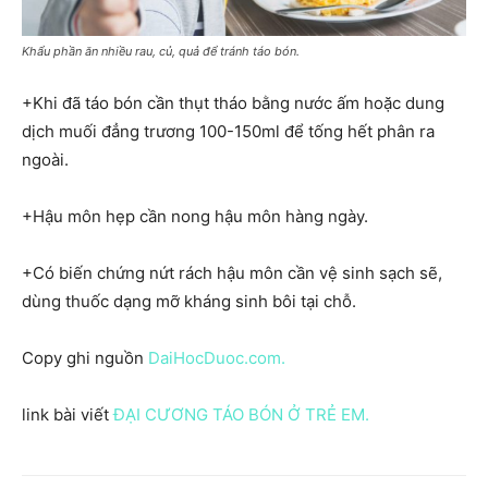
Khẩu phần ăn nhiều rau, củ, quả để tránh táo bón.
+Khi đã táo bón cần thụt tháo bằng nước ấm hoặc dung
dịch muối đẳng trương 100-150ml để tống hết phân ra
ngoài.
+Hậu môn hẹp cần nong hậu môn hàng ngày.
+Có biến chứng nứt rách hậu môn cần vệ sinh sạch sẽ,
dùng thuốc dạng mỡ kháng sinh bôi tại chỗ.
Copy ghi nguồn
DaiHocDuoc.com.
link bài viết
ĐẠI CƯƠNG TÁO BÓN Ở TRẺ EM.