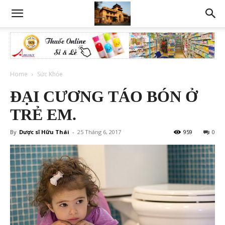
Home
Sức Khỏe
ĐẠI CƯƠNG TÁO BÓN Ở
TRẺ EM.
By
Dược sĩ Hữu Thái
-
25 Tháng 6, 2017
959
0