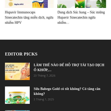
Hupavir Immunocaps
Dung dịch Súc họng – Súc miệng
Sinecatechin tăng miễn dịch, ngừa
Hupavir Sinecatechin ngừa
nhiễm HPV
nhiễm...
EDITOR PICKS
LÀM THẾ NÀO ĐỂ HỖ TRỢ TÁI TẠO DỊCH
Ổ KHỚP,...
23 Tháng 7, 2026
Sữa Babego Gold có tốt không? Có tăng cân
không?
3 Tháng 1, 2025