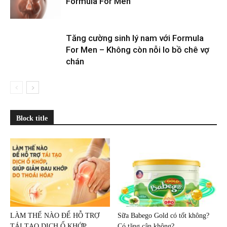
Formula For Men
Tăng cường sinh lý nam với Formula
For Men – Không còn nỗi lo bồ chê vợ
chán
Block title
LÀM THẾ NÀO ĐỂ HỖ TRỢ
Sữa Babego Gold có tốt không?
TÁI TẠO DỊCH Ổ KHỚP,...
Có tăng cân không?