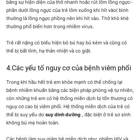
bằng sự hiện diện của thở nhanh hoặc rút lõm lồng ngực-
phần dưới lồng ngực của trẻ lõm xuống khi hít vào( bình
thường là lồng ngực phồng nên khi hít vào. Thở khò khè
thường phổ biến hơn trong nhiễm virus.
Trẻ rất nặng có biểu hiện bỏ bú hay bú kém và cũng có
thể bị bất tỉnh, hạ thân nhiệt và co giật.
4.Các yếu tố nguy cơ của bệnh viêm phổi
Trong khi hầu hết trẻ em khỏe mạnh có thể chống lại
bệnh nhiễm khuẩn bằng các biện pháp phòng vệ tự nhiên,
còn những trẻ em có hệ thống miễn dịch bị tổn thương có
nguy cơ cao bị viêm phổi. Hệ thống miễn dịch của trẻ có
thể bị suy yếu do
suy dinh dưỡng
, đặc biệt ở trẻ sơ sinh
không bú mẹ hoàn toàn.
Các bệnh làm suy giảm hệ miễn dịch như nhiễm HIV và