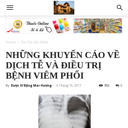
Home
Tin Tức Sức Khỏe
NHỮNG KHUYẾN CÁO VỀ
DỊCH TỄ VÀ ĐIỀU TRỊ
BỆNH VIÊM PHỔI
By
Dược Sĩ Đặng Mai Hương
-
6 Tháng 10, 2017
392
0