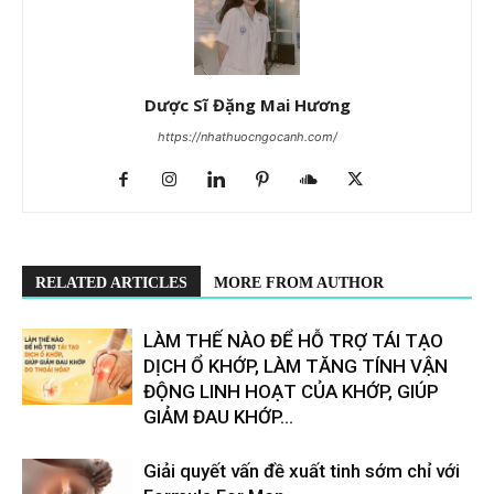
Dược Sĩ Đặng Mai Hương
https://nhathuocngocanh.com/
RELATED ARTICLES
MORE FROM AUTHOR
LÀM THẾ NÀO ĐỂ HỖ TRỢ TÁI TẠO
DỊCH Ổ KHỚP, LÀM TĂNG TÍNH VẬN
ĐỘNG LINH HOẠT CỦA KHỚP, GIÚP
GIẢM ĐAU KHỚP...
Giải quyết vấn đề xuất tinh sớm chỉ với