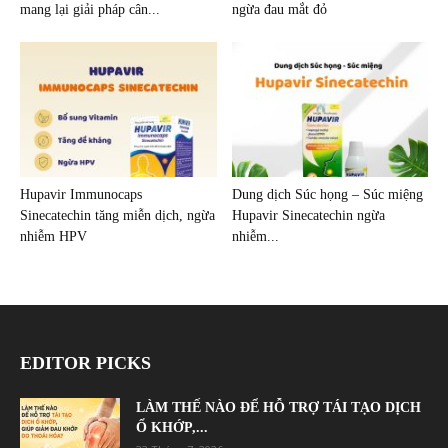
mang lại giải pháp cân...
ngừa đau mắt đỏ
Hupavir Immunocaps
Dung dịch Súc họng – Súc miệng
Sinecatechin tăng miễn dịch, ngừa
Hupavir Sinecatechin ngừa
nhiễm HPV
nhiễm...
EDITOR PICKS
LÀM THẾ NÀO ĐỂ HỖ TRỢ TÁI TẠO DỊCH
Ổ KHỚP,...