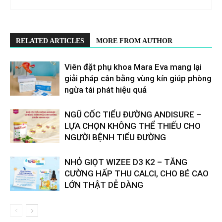
RELATED ARTICLES
MORE FROM AUTHOR
Viên đặt phụ khoa Mara Eva mang lại
giải pháp cân bằng vùng kín giúp phòng
ngừa tái phát hiệu quả
​​NGŨ CỐC TIỂU ĐƯỜNG ANDISURE –
LỰA CHỌN KHÔNG THỂ THIẾU CHO
NGƯỜI BỆNH TIỂU ĐƯỜNG
NHỎ GIỌT WIZEE D3 K2 – TĂNG
CƯỜNG HẤP THU CALCI, CHO BÉ CAO
LỚN THẬT DỄ DÀNG