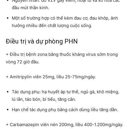
Nguyên nhân: do VZV gây viêm, hoại tử và xơ hóa các
đầu mút thần kinh.
Một số trường hợp có thể kèm đau cơ, đau khớp, ảnh
hưởng nhiều đến chất lượng cuộc sống.
Điều trị và dự phòng PHN
+ Điều trị bệnh zona bằng thuốc kháng virus sớm trong
vòng 72 giờ đầu.
+ Amitripylin viên 25mg, liều 25-75mg/ngày.
Tác dụng phụ: hạ huyết áp tư thế, ngủ gà, khô miệng,
lú lẫn, táo bón, bí tiểu, tăng cân.
Hạn chế tác dụng phụ bằng cách dùng liều tăng dần.
+ Carbamazepin viên nén 200mg, liều 400-1.200mg/ngày.