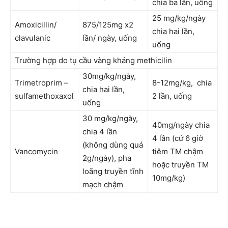
chia ba lần, uống
25 mg/kg/ngày
Amoxicillin/
875/125mg x2
chia hai lần,
clavulanic
lần/ ngày, uống
uống
Trường hợp do tụ cầu vàng kháng methicilin
30mg/kg/ngày,
Trimetroprim –
8-12mg/kg, chia
chia hai lần,
sulfamethoxaxol
2 lần, uống
uống
30 mg/kg/ngày,
40mg/ngày chia
chia 4 lần
4 lần (cứ 6 giờ
(không dùng quá
Vancomycin
tiêm TM chậm
2g/ngày), pha
hoặc truyền TM
loãng truyền tĩnh
10mg/kg)
mạch chậm