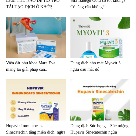
LÀM THẾ NÀO ĐỂ HỖ TRỢ
Sữa Babego Gold có tốt không?
TÁI TẠO DỊCH Ổ KHỚP,...
Có tăng cân không?
Viên đặt phụ khoa Mara Eva
Dung dịch nhỏ mắt Myovit 3
mang lại giải pháp cân...
ngừa đau mắt đỏ
Hupavir Immunocaps
Dung dịch Súc họng – Súc miệng
Sinecatechin tăng miễn dịch, ngừa
Hupavir Sinecatechin ngừa