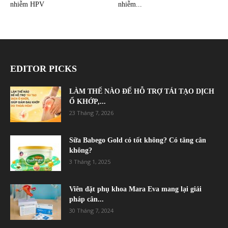
nhiễm HPV
nhiễm...
EDITOR PICKS
LÀM THẾ NÀO ĐỂ HỖ TRỢ TÁI TẠO DỊCH
Ổ KHỚP,...
23 Tháng 7, 2026
Sữa Babego Gold có tốt không? Có tăng cân
không?
3 Tháng 1, 2025
Viên đặt phụ khoa Mara Eva mang lại giải
pháp cân...
30 Tháng 7, 2024