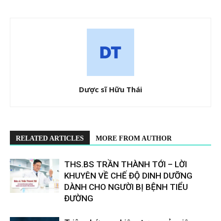
Dược sĩ Hữu Thái
RELATED ARTICLES
MORE FROM AUTHOR
THS.BS TRẦN THÀNH TỚI – LỜI
KHUYÊN VỀ CHẾ ĐỘ DINH DƯỠNG
DÀNH CHO NGƯỜI BỊ BỆNH TIỂU
ĐƯỜNG