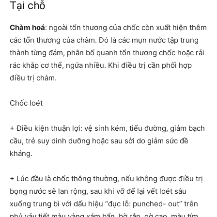
Tại chỗ
Chàm hoá
: ngoài tổn thương của chốc còn xuất hiện thêm
các tổn thương của chàm. Đó là các mụn nước tập trung
thành từng đám, phân bố quanh tổn thương chốc hoặc rải
rác khắp cơ thể, ngứa nhiều. Khi điều trị cần phối hợp
điều trị chàm.
Chốc loét
+ Điều kiện thuận lợi: vệ sinh kém, tiểu đường, giảm bạch
cầu, trẻ suy dinh dưỡng hoặc sau sởi do giảm sức đề
kháng.
+ Lúc đầu là chốc thông thường, nếu không được điều trị
bọng nước sẽ lan rộng, sau khi vỡ để lại vết loét sâu
xuống trung bì với dấu hiệu “đục lỗ: punched- out” trên
phủ vảy tiết màu vàng xám bẩn, bờ rắn, gờ cao, màu tím.