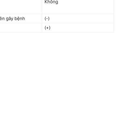
Không
yên gây bệnh
(-)
(+)