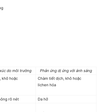
ng
 xúc do môi trường
Phản ứng dị ứng với ánh sáng
, khô hoặc
Chàm tiết dịch, khô hoặc
lichen hóa
hông rõ nét
Da hở