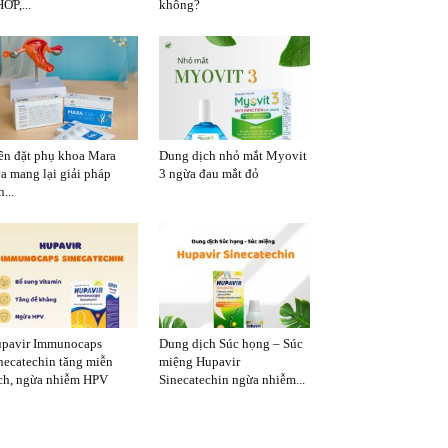
ỚP,...
không?
ên đặt phụ khoa Mara
Dung dịch nhỏ mắt Myovit
a mang lại giải pháp
3 ngừa đau mắt đỏ
...
pavir Immunocaps
Dung dịch Súc họng – Súc
necatechin tăng miễn
miệng Hupavir
ch, ngừa nhiễm HPV
Sinecatechin ngừa nhiễm...