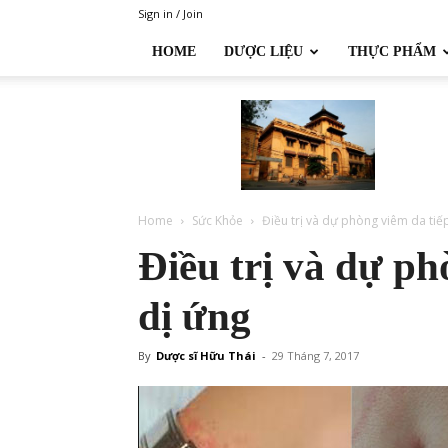
Sign in / Join
HOME
DƯỢC LIỆU
THỰC PHẨM
Đại
học
Dược
Hà
Nội
Home
Sức Khỏe
Điều trị và dự phòng viêm da tiế
Điều trị và dự ph
dị ứng
By
Dược sĩ Hữu Thái
-
29 Tháng 7, 2017