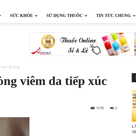
SỨC KHỎE
SỬ DỤNG THUỐC
TIN TỨC CHUNG
p xúc dị ứng
òng viêm da tiếp xúc
1175
0
L
TR