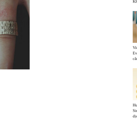
KH
Vi
Ev
cân
Hu
Si
dị