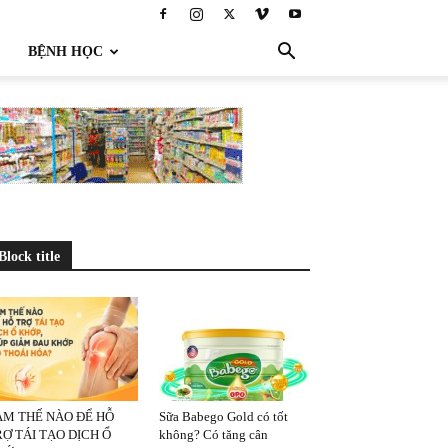
BỆNH HỌC
Block title
ÀM THẾ NÀO ĐỂ HỖ
Sữa Babego Gold có tốt
Ợ TÁI TẠO DỊCH Ổ
không? Có tăng cân