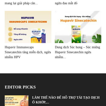
mang lại giải pháp cân...
ngừa đau mắt đỏ
Hupavir Immunocaps
Dung dịch Súc họng – Súc miệng
Sinecatechin tăng miễn dịch, ngừa
Hupavir Sinecatechin ngừa
nhiễm HPV
nhiễm...
EDITOR PICKS
LÀM THẾ NÀO ĐỂ HỖ TRỢ TÁI TẠO DỊCH
Ổ KHỚP,...