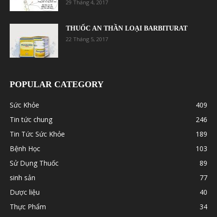
29 Tháng 4, 2017
THUỐC AN THẦN LOẠI BARBITURAT
22 Tháng 5, 2017
POPULAR CATEGORY
Sức Khỏe
409
Tin tức chung
246
Tin Tức Sức Khỏe
189
Bệnh Học
103
Sử Dụng Thuốc
89
sinh sản
77
Dược liệu
40
Thực Phẩm
34