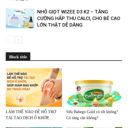
NHỎ GIỌT WIZEE D3 K2 – TĂNG
CƯỜNG HẤP THU CALCI, CHO BÉ CAO
LỚN THẬT DỄ DÀNG
Block title
LÀM THẾ NÀO ĐỂ HỖ TRỢ
Sữa Babego Gold có tốt không?
TÁI TẠO DỊCH Ổ KHỚP,...
Có tăng cân không?