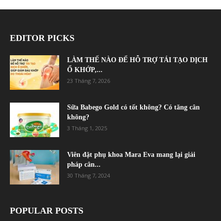
EDITOR PICKS
LÀM THẾ NÀO ĐỂ HỖ TRỢ TÁI TẠO DỊCH
Ổ KHỚP,...
23 Tháng 7, 2026
Sữa Babego Gold có tốt không? Có tăng cân
không?
3 Tháng 1, 2025
Viên đặt phụ khoa Mara Eva mang lại giải
pháp cân...
30 Tháng 7, 2024
POPULAR POSTS