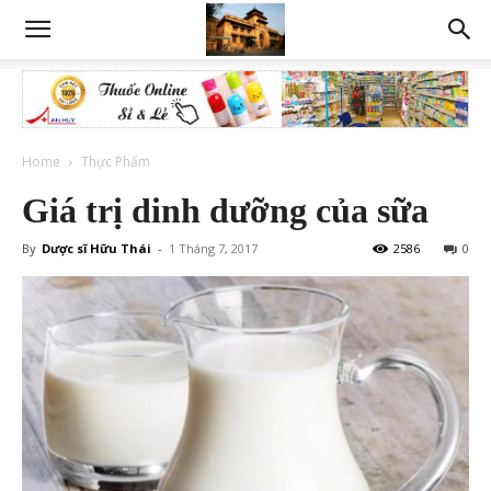
Home
Thực Phẩm
Giá trị dinh dưỡng của sữa
By
Dược sĩ Hữu Thái
-
1 Tháng 7, 2017
2586
0