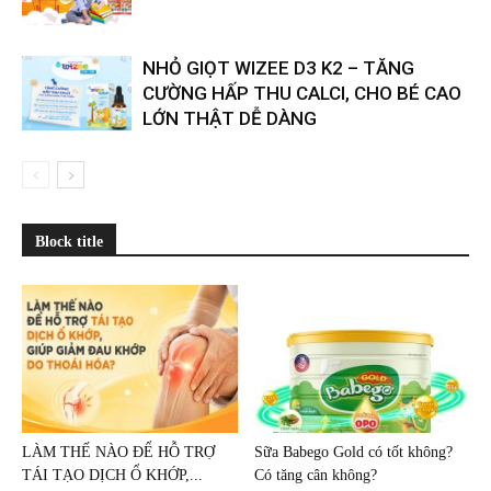
NHỎ GIỌT WIZEE D3 K2 – TĂNG
CƯỜNG HẤP THU CALCI, CHO BÉ CAO
LỚN THẬT DỄ DÀNG
Block title
LÀM THẾ NÀO ĐỂ HỖ TRỢ
Sữa Babego Gold có tốt không?
TÁI TẠO DỊCH Ổ KHỚP,...
Có tăng cân không?