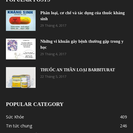
Phân loại, cơ chế và tác dụng của thuốc kháng
sinh
29 Tháng 4, 2017
Những vi khuẩn gây bệnh thường gặp trong y
học
29 Tháng 4, 2017
THUỐC AN THẦN LOẠI BARBITURAT
22 Tháng 5, 2017
POPULAR CATEGORY
Sức Khỏe
409
Tin tức chung
246