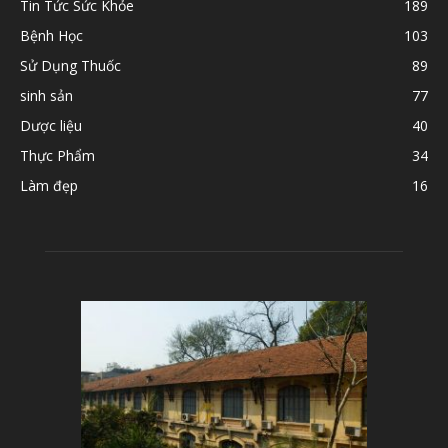
Tin Tức Sức Khỏe
189
Bệnh Học
103
Sử Dụng Thuốc
89
sinh sản
77
Dược liệu
40
Thực Phẩm
34
Làm đẹp
16