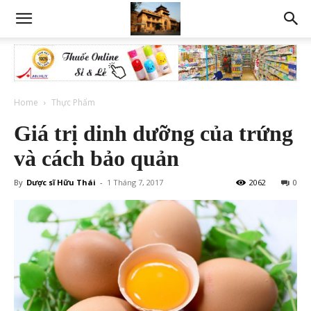
Home
Thực Phẩm
Giá trị dinh dưỡng của trứng
và cách bảo quản
By
Dược sĩ Hữu Thái
-
1 Tháng 7, 2017
2062
0