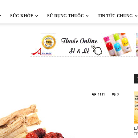
SỨC KHỎE
SỬ DỤNG THUỐC
TIN TỨC CHUNG
1111
0
L
TR