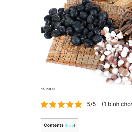
bài bát vị
5/5 - (1 bình chọ
Contents
[
hide
]