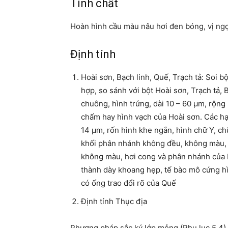
Tính chất
Hoàn hình cầu màu nâu hơi đen bóng, vị ngọ
Định tính
Hoài sơn, Bạch linh, Quế, Trạch tả: Soi b
hợp, so sánh với bột Hoài sơn, Trạch tả, 
chuông, hình trứng, dài 10 – 60 µm, rộng
chấm hay hình vạch của Hoài sơn. Các hạt
14 µm, rốn hình khe ngắn, hình chữ Y, chữ
khối phân nhánh không đều, không màu,
không màu, hơi cong và phân nhánh của Bạ
thành dày khoang hẹp, tế bào mô cứng hì
có ống trao đổi rõ của Quế
Định tính Thục địa
Phương pháp sắc ký lớp mỏng (Phụ lục 5.4).