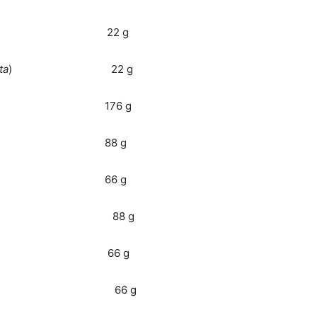
22 g
ta
) 22 g
 176 g
88 g
66 g
 88 g
66 g
66 g