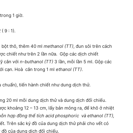
trong 1 giờ.
t
( 9 : 1).
h bột thô, thêm 40 ml
methanol (TT)
, đun sôi trên cách
được chiết như trên 2 lần nữa. Gộp các dịch chiết
kỹ cắn với
n-buthanol (TT)
3 lần, mỗi lần 5 ml. Gộp các
tới cạn. Hoà cắn trong 1 ml
ethanol (TT)
.
u chuẩn), tiến hành chiết như dung dịch thử.
g 20 ml mỗi dung dịch thử và dung dịch đối chiếu.
ược khoảng 12 – 13 cm, lấy bản mỏng ra, để khô ở nhiệt
hỗn hợp đồng thể tích acid phosphoric và ethanol (TT),
vết. Trên sắc ký đồ của dung dịch thử phải cho vết có
ý đồ của dung dịch đối chiếu.