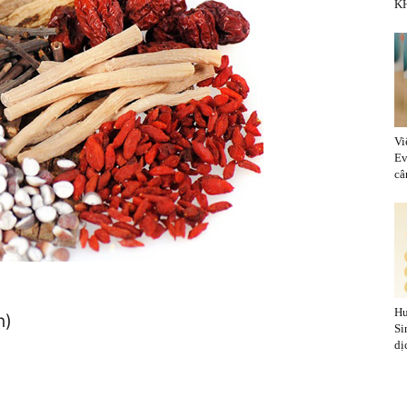
KH
Vi
Ev
cân
Hu
n)
Si
dị