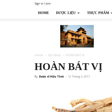
Sign in / Join
HOME
DƯỢC LIỆU
THỰC PHẨM
Đại
học
Dược
Hà
Nội
Home
Sức Khỏe
HOÀN BÁT VỊ
HOÀN BÁT VỊ
By
Dược sĩ Hữu Thái
-
12 Tháng 5, 2017