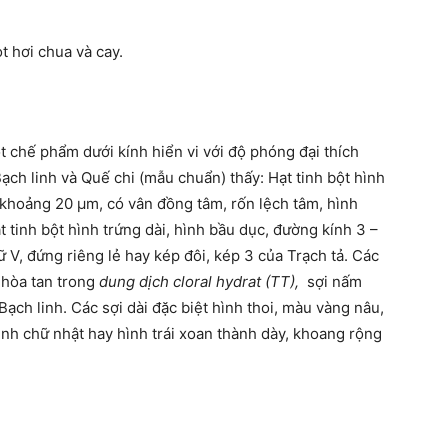
t hơi chua và cay.
ột chế phẩm dưới kính hiển vi với độ phóng đại thích
Bạch linh và Quế chi (mẫu chuẩn) thấy: Hạt tinh bột hình
 khoảng 20 µm, có vân đồng tâm, rốn lệch tâm, hình
 tinh bột hình trứng dài, hình bầu dục, đường kính 3 –
 V, đứng riêng lẻ hay kép đôi, kép 3 của Trạch tả. Các
 hòa tan trong
dung dịch cloral hydrat (TT),
sợi nấm
ch linh. Các sợi dài đặc biệt hình thoi, màu vàng nâu,
nh chữ nhật hay hình trái xoan thành dày, khoang rộng