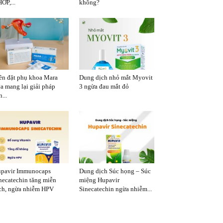
ỚP,...
không?
ên đặt phụ khoa Mara
Dung dịch nhỏ mắt Myovit
a mang lại giải pháp
3 ngừa đau mắt đỏ
...
pavir Immunocaps
Dung dịch Súc họng – Súc
necatechin tăng miễn
miệng Hupavir
ch, ngừa nhiễm HPV
Sinecatechin ngừa nhiễm...