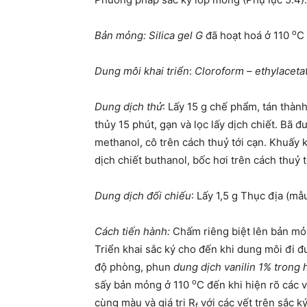
o
Bản mỏng:
Silica gel G
đã hoạt hoá ở 110
C 
Dung môi khai triển
:
Cloroform – ethylaceta
Dung dịch thử
: Lấy 15 g chế phẩm, tán thàn
thủy 15 phút, gạn và lọc lấy dịch chiết. Bã 
methanol, cô trên cách thuỷ tới cạn. Khuấy 
dịch chiết buthanol, bốc hơi trên cách thuỷ 
Dung dịch đối chiếu
: Lấy 1,5 g Thục địa (mẫ
Cách tiến hành:
Chấm riêng biệt lên bản mỏn
Triển khai sắc ký cho đến khi dung môi đi đ
độ phòng, phun
dung dịch vanilin 1% trong 
o
sấy bản mỏng ở 110
C đến khi hiện rõ các 
cùng màu và giá trị R
với các vết trên sắc k
f