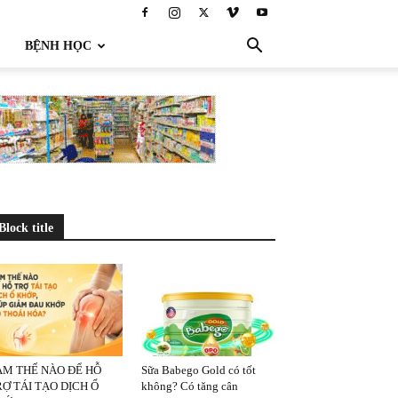
BỆNH HỌC
Block title
ÀM THẾ NÀO ĐỂ HỖ
Sữa Babego Gold có tốt
Ợ TÁI TẠO DỊCH Ổ
không? Có tăng cân