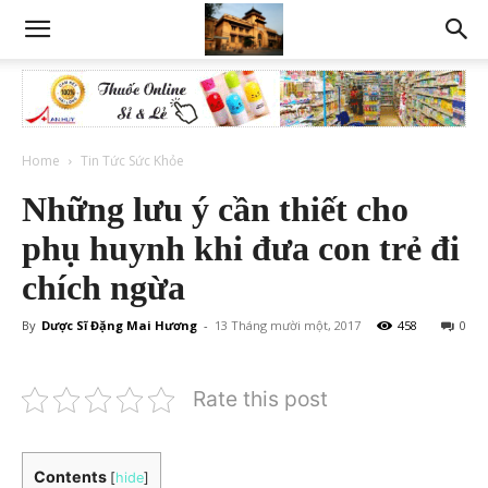
Home
Tin Tức Sức Khỏe
Những lưu ý cần thiết cho
phụ huynh khi đưa con trẻ đi
chích ngừa
By
Dược Sĩ Đặng Mai Hương
-
13 Tháng mười một, 2017
458
0
Rate this post
Contents
[
hide
]