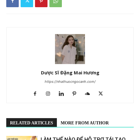
Dược Sĩ Đặng Mai Hương
https://nhathuocngocanh.com/
RELATED ARTICLES
MORE FROM AUTHOR
LÀM THẾ NÀO ĐỂ HỖ TRỢ TÁI TẠO