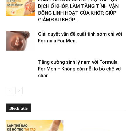
DỊCH Ổ KHỚP, LÀM TĂNG TÍNH VẬN
ĐỘNG LINH HOẠT CỦA KHỚP, GIÚP
GIẢM ĐAU KHỚP...
Giải quyết vấn đề xuất tinh sớm chỉ với
Formula For Men
Tăng cường sinh lý nam với Formula
For Men – Không còn nỗi lo bồ chê vợ
chán
Block title