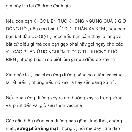
giờ hãy trở lại để được đánh giá .
Nếu con bạn KHÓC LIÊN TỤC KHÔNG NGỪNG QUÁ 3 GIỜ
ĐỒNG HỒ , nếu con bạn LỪ ĐỪ , PHẢN XẠ KÉM , nếu con
bạn bắt đầu CO GIẬT , hoặc nếu bạn cảm thấy lo lắng về
bất cứ điều gì mà con bạn gặp phải hãy gọi ngay cho bác
sĩ . CÁC PHẢN ỨNG NGHIÊM TrỌNG THÌ KHÔNG PHỔ
BIẾN , nhưng bác sĩ sẽ biêt làm gì nếu điều đó xảy ra.
Xin nhắc lại , các phản ứng dị ứng nặng sau tiêm vaccine
là rất hiếm , những nếu nó xảy ra hãy sẵn sàng xử trí :
Nếu phản ứng dị ứng xảy ra nó thường xảy ra trong vòng
vài phút đến vài giờ sau tiêm vaccine .
Các dấu hiệu nặng của dị ứng bao gồm : khó thở , chóng
mặt ,
sưng phù vùng mặt
, họng . , nổi mề đay , tim đập