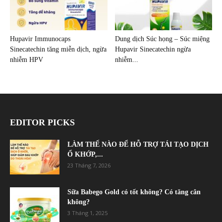
Hupavir Immunocaps
Dung dịch Súc họng – Súc miệng
Sinecatechin tăng miễn dịch, ngừa
Hupavir Sinecatechin ngừa
nhiễm HPV
nhiễm...
EDITOR PICKS
LÀM THẾ NÀO ĐỂ HỖ TRỢ TÁI TẠO DỊCH
Ổ KHỚP,...
23 Tháng 7, 2026
Sữa Babego Gold có tốt không? Có tăng cân
không?
3 Tháng 1, 2025