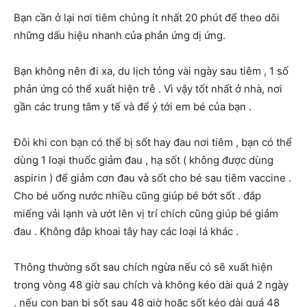
Bạn cần ở lại nơi tiêm chủng ít nhất 20 phút để theo dõi
những dấu hiệu nhanh của phản ứng dị ứng.
Bạn không nên đi xa, du lịch tỏng vài ngày sau tiêm , 1 số
phản ứng có thể xuất hiện trễ . Vì vậy tốt nhất ở nhà, nơi
gần các trung tâm y tế và để ý tới em bé của bạn .
Đôi khi con bạn có thể bị sốt hay đau nơi tiêm , bạn có thể
dùng 1 loại thuốc giảm đau , hạ sốt ( không được dùng
aspirin ) để giảm cơn đau và sốt cho bé sau tiêm vaccine .
Cho bé uống nước nhiều cũng giúp bé bớt sốt . đắp
miếng vải lạnh và ướt lên vị trí chích cũng giúp bé giảm
đau . Không đắp khoai tây hay các loại lá khác .
Thông thường sốt sau chích ngừa nếu có sẽ xuất hiện
trong vòng 48 giờ sau chích và không kéo dài quá 2 ngày
. nếu con bạn bị sốt sau 48 giờ hoặc sốt kéo dài quá 48