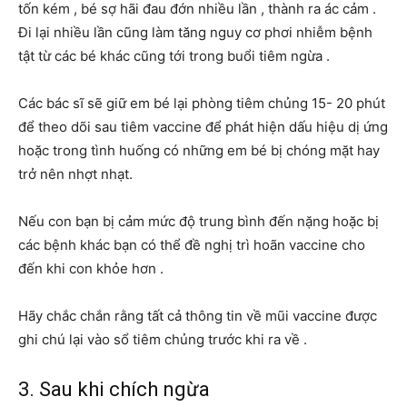
tốn kém , bé sợ hãi đau đớn nhiều lần , thành ra ác cảm .
Đi lại nhiều lần cũng làm tăng nguy cơ phơi nhiễm bệnh
tật từ các bé khác cũng tới trong buổi tiêm ngừa .
Các bác sĩ sẽ giữ em bé lại phòng tiêm chủng 15- 20 phút
để theo dõi sau tiêm vaccine để phát hiện dấu hiệu dị ứng
hoặc trong tình huống có những em bé bị chóng mặt hay
trở nên nhợt nhạt.
Nếu con bạn bị cảm mức độ trung bình đến nặng hoặc bị
các bệnh khác bạn có thể đề nghị trì hoãn vaccine cho
đến khi con khỏe hơn .
Hãy chắc chắn rằng tất cả thông tin về mũi vaccine được
ghi chú lại vào sổ tiêm chủng trước khi ra về .
3. Sau khi chích ngừa