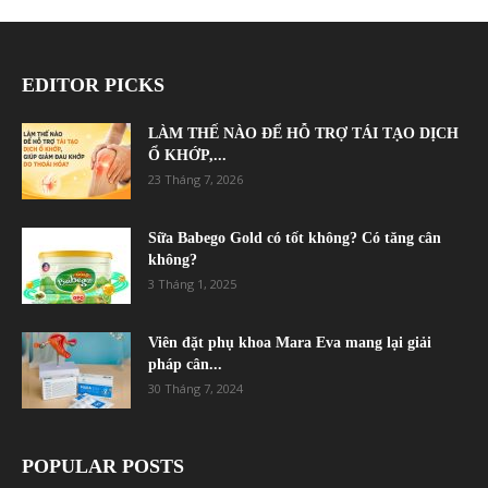
EDITOR PICKS
LÀM THẾ NÀO ĐỂ HỖ TRỢ TÁI TẠO DỊCH
Ổ KHỚP,...
23 Tháng 7, 2026
Sữa Babego Gold có tốt không? Có tăng cân
không?
3 Tháng 1, 2025
Viên đặt phụ khoa Mara Eva mang lại giải
pháp cân...
30 Tháng 7, 2024
POPULAR POSTS