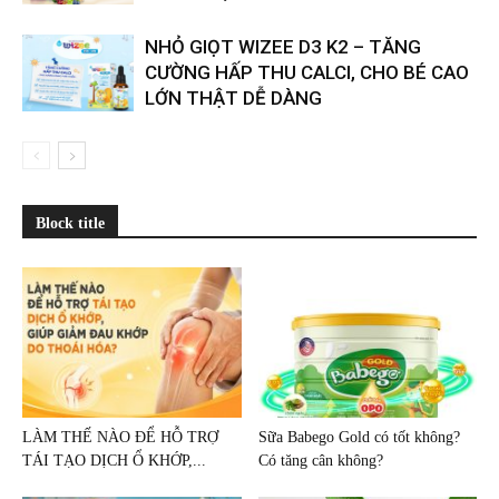
NHỎ GIỌT WIZEE D3 K2 – TĂNG
CƯỜNG HẤP THU CALCI, CHO BÉ CAO
LỚN THẬT DỄ DÀNG
Block title
LÀM THẾ NÀO ĐỂ HỖ TRỢ
Sữa Babego Gold có tốt không?
TÁI TẠO DỊCH Ổ KHỚP,...
Có tăng cân không?