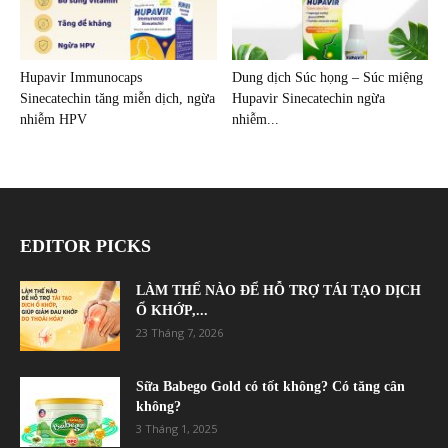
Hupavir Immunocaps
Dung dịch Súc họng – Súc miệng
Sinecatechin tăng miễn dịch, ngừa
Hupavir Sinecatechin ngừa
nhiễm HPV
nhiễm...
EDITOR PICKS
LÀM THẾ NÀO ĐỂ HỖ TRỢ TÁI TẠO DỊCH
Ổ KHỚP,...
23 Tháng 7, 2026
Sữa Babego Gold có tốt không? Có tăng cân
không?
3 Tháng 1, 2025