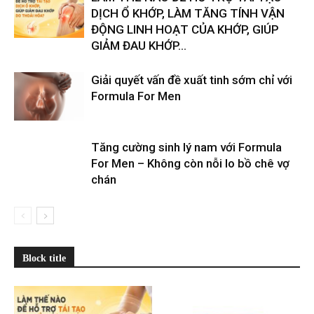
DỊCH Ổ KHỚP, LÀM TĂNG TÍNH VẬN
ĐỘNG LINH HOẠT CỦA KHỚP, GIÚP
GIẢM ĐAU KHỚP...
Giải quyết vấn đề xuất tinh sớm chỉ với
Formula For Men
Tăng cường sinh lý nam với Formula
For Men – Không còn nỗi lo bồ chê vợ
chán
Block title