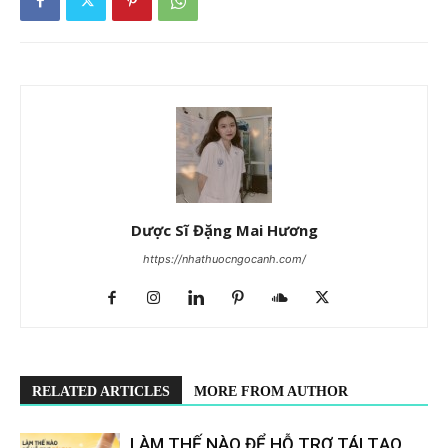
Dược Sĩ Đặng Mai Hương
https://nhathuocngocanh.com/
RELATED ARTICLES
MORE FROM AUTHOR
LÀM THẾ NÀO ĐỂ HỖ TRỢ TÁI TẠO