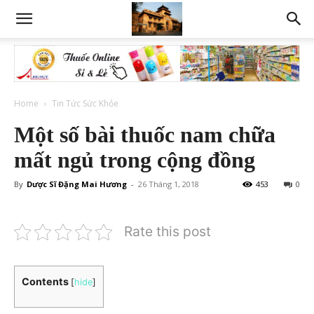
Home
Tin Tức Sức Khỏe
Một số bài thuốc nam chữa
mất ngủ trong cộng đồng
By
Dược Sĩ Đặng Mai Hương
-
26 Tháng 1, 2018
453
0
Rate this post
Contents
[
hide
]