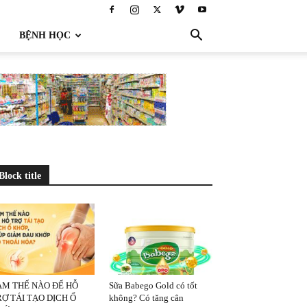
BỆNH HỌC
Block title
ÀM THẾ NÀO ĐỂ HỖ
Sữa Babego Gold có tốt
Ợ TÁI TẠO DỊCH Ổ
không? Có tăng cân