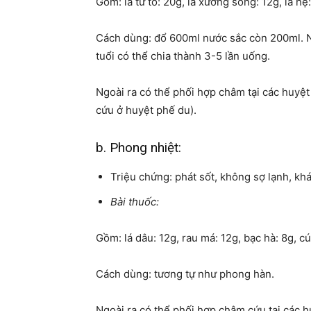
Gồm: lá tử tô: 20g, lá xương sông: 12g, lá hẹ:
Cách dùng: đổ 600ml nước sắc còn 200ml. Ng
tuổi có thể chia thành 3-5 lần uống.
Ngoài ra có thể phối hợp châm tại các huyệt 
cứu ở huyệt phế du).
b. Phong nhiệt:
Triệu chứng: phát sốt, không sợ lạnh, k
Bài thuốc:
Gồm: lá dâu: 12g, rau má: 12g, bạc hà: 8g, cú
Cách dùng: tương tự như phong hàn.
Ngoài ra có thể phối hợp châm cứu tại các hu