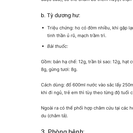
b. Tỳ dương hư:
Triệu chứng: ho có đờm nhiều, khi gặp lạ
tinh thần ủ rũ, mạch trầm trì.
Bài thuốc:
Gồm: bán hạ chế: 12g, trần bì sao: 12g, hạt củ
8g, gừng tươi: 8g.
Cách dùng: đổ 600ml nước vào sắc lấy 250ml,
khi đi ngủ, trẻ em thì tùy theo từng độ tuổi 
Ngoài ra có thể phối hợp châm cứu tại các h
du (châm tả).
3. Phòng bệnh: