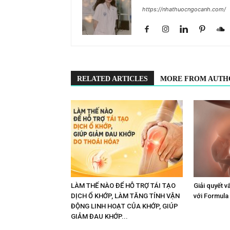
https://nhathuocngocanh.com/
RELATED ARTICLES
MORE FROM AUTH
LÀM THẾ NÀO ĐỂ HỖ TRỢ TÁI TẠO
Giải quyết v
DỊCH Ổ KHỚP, LÀM TĂNG TÍNH VẬN
với Formula
ĐỘNG LINH HOẠT CỦA KHỚP, GIÚP
GIẢM ĐAU KHỚP...