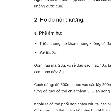
không được cứu).
2. Ho do nội thương:
a. Phế âm hư:
Triệu chứng: ho khan nhưng không có đờm
Bài thuốc:
Gồm: rau má: 20g, vỏ rễ dâu sao mật: 16g, lá
cam thảo dây: 8g.
Cách dùng: đổ 500ml nước vào sắc lấy 200ml,
từng độ tuổi có thể chia thành 3-5 lần uống.
ngoài ra có thể phối hợp châm cứu tại các h
được cứu), có thể châm bổ thêm huyệt thận 