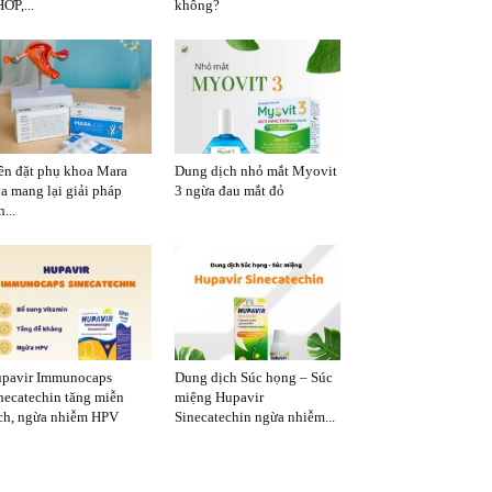
ỚP,...
không?
ên đặt phụ khoa Mara
Dung dịch nhỏ mắt Myovit
a mang lại giải pháp
3 ngừa đau mắt đỏ
...
pavir Immunocaps
Dung dịch Súc họng – Súc
necatechin tăng miễn
miệng Hupavir
ch, ngừa nhiễm HPV
Sinecatechin ngừa nhiễm...