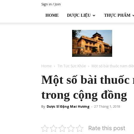
Sign in / Join
HOME
DƯỢC LIỆU
THỰC PHẨM
Đại
học
Dược
Hà
Nội
Home
Tin Tức Sức Khỏe
Một số bài thuốc nam điề
Một số bài thuốc
trong cộng đồng
By
Dược Sĩ Đặng Mai Hương
-
27 Tháng 1, 2018
Rate this post