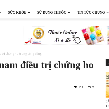
SỨC KHỎE
SỬ DỤNG THUỐC
TIN TỨC CHUNG
u trị chứng ho trong cộng đồng
 nam điều trị chứng ho
444
0
L
TR