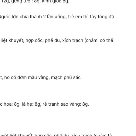
 12g, gừng tươi: 8g, kinh giới: 8g.
ười lớn chia thành 2 lần uống, trẻ em thì tùy từng độ
liệt khuyết, hợp cốc, phế du, xích trạch (châm, có thể
hát, ho có đờm màu vàng, mạch phù sác.
c hoa: 8g, lá hẹ: 8g, rễ tranh sao vàng: 8g.
yệt liệt khuyết, hợp cốc, phế du, xích trạch (châm tả