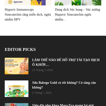
Hupavir Immunocaps
Dung dịch Súc họng – Súc miệng
Sinecatechin tăng miễn dịch, ngừa
Hupavir Sinecatechin ngừa
nhiễm HPV
nhiễm...
EDITOR PICKS
LÀM THẾ NÀO ĐỂ HỖ TRỢ TÁI TẠO DỊCH
Ổ KHỚP,...
23 Tháng 7, 2026
Sữa Babego Gold có tốt không? Có tăng cân
không?
3 Tháng 1, 2025
Viên đặt phụ khoa Mara Eva mang lại giải