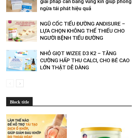
giải pháp cân bằng vùng kín giúp phòng
ngừa tái phát hiệu quả
​​NGŨ CỐC TIỂU ĐƯỜNG ANDISURE –
LỰA CHỌN KHÔNG THỂ THIẾU CHO
NGƯỜI BỆNH TIỂU ĐƯỜNG
NHỎ GIỌT WIZEE D3 K2 – TĂNG
CƯỜNG HẤP THU CALCI, CHO BÉ CAO
LỚN THẬT DỄ DÀNG
Block title