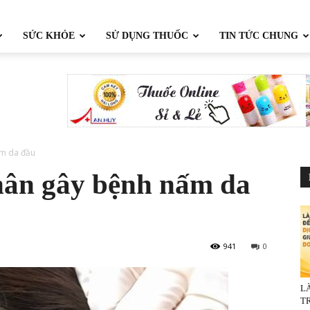
SỨC KHỎE
SỬ DỤNG THUỐC
TIN TỨC CHUNG
ấm da đầu
hân gây bệnh nấm da
941
0
L
TR