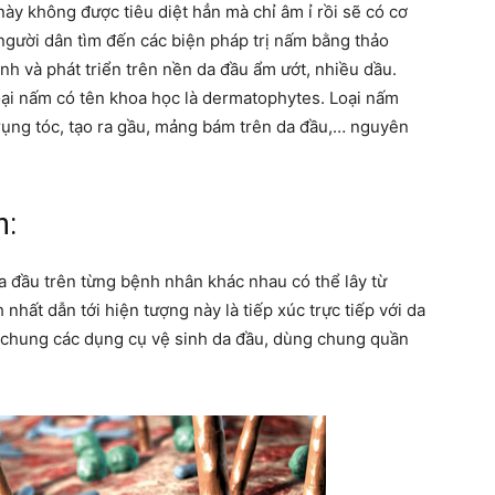
này không được tiêu diệt hẳn mà chỉ âm ỉ rồi sẽ có cơ
người dân tìm đến các biện pháp trị nấm bằng thảo
h và phát triển trên nền da đầu ẩm ướt, nhiều dầu.
 loại nấm có tên khoa học là dermatophytes. Loại nấm
rụng tóc, tạo ra gầu, mảng bám trên da đầu,… nguyên
h:
da đầu trên từng bệnh nhân khác nhau có thể lây từ
hất dẫn tới hiện tượng này là tiếp xúc trực tiếp với da
 chung các dụng cụ vệ sinh da đầu, dùng chung quần