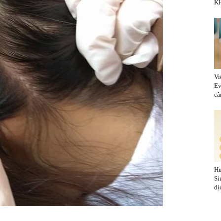
KH
Vi
Ev
cân
Hu
Si
dị