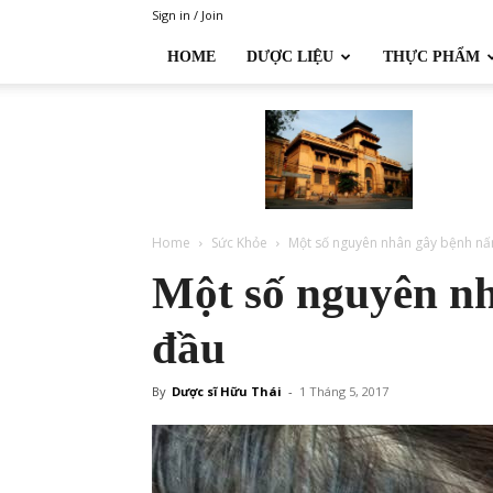
Sign in / Join
HOME
DƯỢC LIỆU
THỰC PHẨM
Đại
học
Dược
Hà
Nội
Home
Sức Khỏe
Một số nguyên nhân gây bệnh n
Một số nguyên n
đầu
By
Dược sĩ Hữu Thái
-
1 Tháng 5, 2017