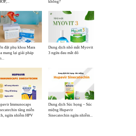
ỚP,...
không?
ên đặt phụ khoa Mara
Dung dịch nhỏ mắt Myovit
a mang lại giải pháp
3 ngừa đau mắt đỏ
...
pavir Immunocaps
Dung dịch Súc họng – Súc
necatechin tăng miễn
miệng Hupavir
ch, ngừa nhiễm HPV
Sinecatechin ngừa nhiễm...