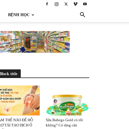
BỆNH HỌC
Block title
ÀM THẾ NÀO ĐỂ HỖ
Sữa Babego Gold có tốt
Ợ TÁI TẠO DỊCH Ổ
không? Có tăng cân