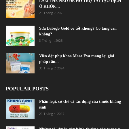
LÀM THẾ NÀO ĐỂ HỖ TRỢ TÁI TẠO DỊCH
Ổ KHỚP,...
23 Tháng 7, 2026
Sữa Babego Gold có tốt không? Có tăng cân
không?
3 Tháng 1, 2025
Viên đặt phụ khoa Mara Eva mang lại giải
pháp cân...
30 Tháng 7, 2024
POPULAR POSTS
Phân loại, cơ chế và tác dụng của thuốc kháng
sinh
29 Tháng 4, 2017