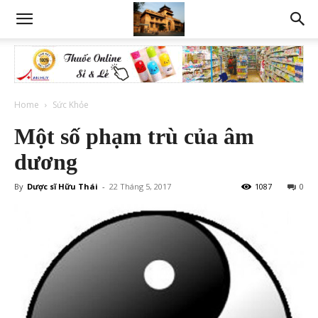
Home
Sức Khỏe
Một số phạm trù của âm
dương
By
Dược sĩ Hữu Thái
-
22 Tháng 5, 2017
1087
0