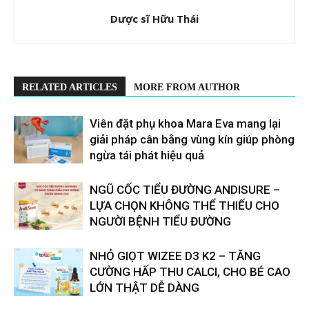
Dược sĩ Hữu Thái
RELATED ARTICLES
MORE FROM AUTHOR
Viên đặt phụ khoa Mara Eva mang lại
giải pháp cân bằng vùng kín giúp phòng
ngừa tái phát hiệu quả
​​NGŨ CỐC TIỂU ĐƯỜNG ANDISURE –
LỰA CHỌN KHÔNG THỂ THIẾU CHO
NGƯỜI BỆNH TIỂU ĐƯỜNG
NHỎ GIỌT WIZEE D3 K2 – TĂNG
CƯỜNG HẤP THU CALCI, CHO BÉ CAO
LỚN THẬT DỄ DÀNG