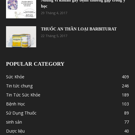
Những vi khuẩn gây bệnh thường gặp trong y
học
29 Tháng 4, 2017
THUỐC AN THẦN LOẠI BARBITURAT
22 Tháng 5, 2017
POPULAR CATEGORY
Sức Khỏe
409
Tin tức chung
246
Tin Tức Sức Khỏe
189
Bệnh Học
103
Sử Dụng Thuốc
89
sinh sản
77
Dược liệu
40