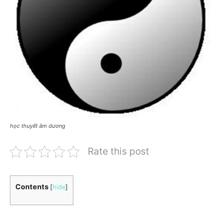
học thuyết âm dương
Rate this post
Contents
[
hide
]