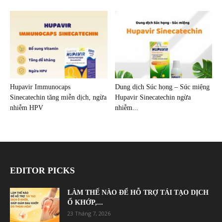
Hupavir Immunocaps
Dung dịch Súc họng – Súc miệng
Sinecatechin tăng miễn dịch, ngừa
Hupavir Sinecatechin ngừa
nhiễm HPV
nhiễm...
EDITOR PICKS
LÀM THẾ NÀO ĐỂ HỖ TRỢ TÁI TẠO DỊCH
Ổ KHỚP,...
23 Tháng 7, 2026