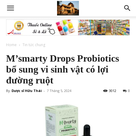
Home
Tin tức chung
M’smarty Drops Probiotics
bổ sung vi sinh vật có lợi
đường ruột
By
Dược sĩ Hữu Thái
-
7 Tháng 5, 2024
3012
0