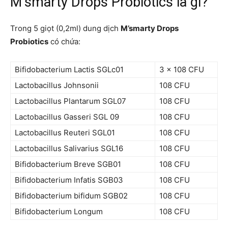
M’smarty Drops Probiotics là gì?
Trong 5 giọt (0,2ml) dung dịch
M’smarty Drops
Probiotics
có chứa:
Bifidobacterium Lactis SGLc01
3 x 108 CFU
Lactobacillus Johnsonii
108 CFU
Lactobacillus Plantarum SGL07
108 CFU
Lactobacillus Gasseri SGL 09
108 CFU
Lactobacillus Reuteri SGL01
108 CFU
Lactobacillus Salivarius SGL16
108 CFU
Bifidobacterium Breve SGB01
108 CFU
Bifidobacterium Infatis SGB03
108 CFU
Bifidobacterium bifidum SGB02
108 CFU
Bifidobacterium Longum
108 CFU