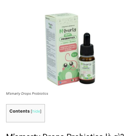
M’smarty Drops Probiotics
Contents
[
hide
]