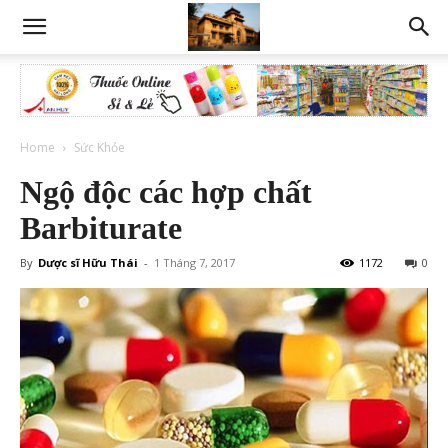
Home
Sức Khỏe
Ngộ độc các hợp chất
Barbiturate
By
Dược sĩ Hữu Thái
-
1 Tháng 7, 2017
1172
0