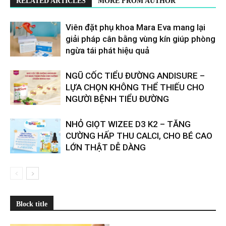
RELATED ARTICLES
MORE FROM AUTHOR
Viên đặt phụ khoa Mara Eva mang lại
giải pháp cân bằng vùng kín giúp phòng
ngừa tái phát hiệu quả
​​NGŨ CỐC TIỂU ĐƯỜNG ANDISURE –
LỰA CHỌN KHÔNG THỂ THIẾU CHO
NGƯỜI BỆNH TIỂU ĐƯỜNG
NHỎ GIỌT WIZEE D3 K2 – TĂNG
CƯỜNG HẤP THU CALCI, CHO BÉ CAO
LỚN THẬT DỄ DÀNG
Block title