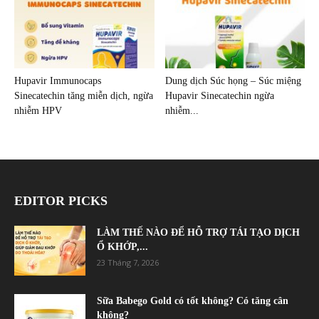
Hupavir Immunocaps
Dung dịch Súc họng – Súc miệng
Sinecatechin tăng miễn dịch, ngừa
Hupavir Sinecatechin ngừa
nhiễm HPV
nhiễm...
EDITOR PICKS
LÀM THẾ NÀO ĐỂ HỖ TRỢ TÁI TẠO DỊCH
Ổ KHỚP,...
23 Tháng 7, 2026
Sữa Babego Gold có tốt không? Có tăng cân
không?