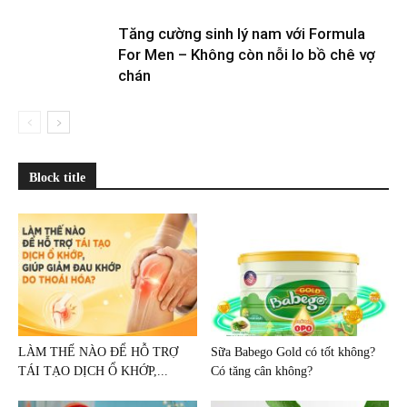
Tăng cường sinh lý nam với Formula
For Men – Không còn nỗi lo bồ chê vợ
chán
Block title
LÀM THẾ NÀO ĐỂ HỖ TRỢ
Sữa Babego Gold có tốt không?
TÁI TẠO DỊCH Ổ KHỚP,...
Có tăng cân không?