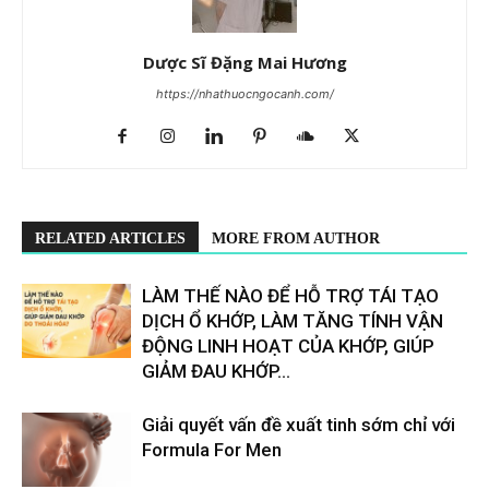
Dược Sĩ Đặng Mai Hương
https://nhathuocngocanh.com/
RELATED ARTICLES
MORE FROM AUTHOR
LÀM THẾ NÀO ĐỂ HỖ TRỢ TÁI TẠO
DỊCH Ổ KHỚP, LÀM TĂNG TÍNH VẬN
ĐỘNG LINH HOẠT CỦA KHỚP, GIÚP
GIẢM ĐAU KHỚP...
Giải quyết vấn đề xuất tinh sớm chỉ với
Formula For Men