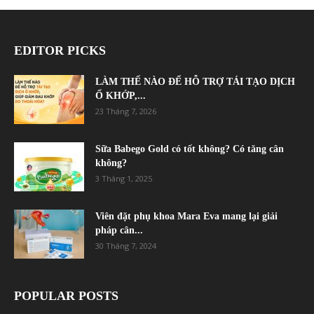
EDITOR PICKS
LÀM THẾ NÀO ĐỂ HỖ TRỢ TÁI TẠO DỊCH
Ổ KHỚP,...
23 Tháng 7, 2026
Sữa Babego Gold có tốt không? Có tăng cân
không?
3 Tháng 1, 2025
Viên đặt phụ khoa Mara Eva mang lại giải
pháp cân...
30 Tháng 7, 2024
POPULAR POSTS