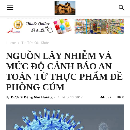
Home
Tin Tức Sức Khỏe
NGUỒN LÂY NHIỄM VÀ
MỨC ĐỘ CẢNH BÁO AN
TOÀN TỪ THỰC PHẨM ĐỀ
PHÒNG CÚM
By
Dược Sĩ Đặng Mai Hương
-
7 Tháng 10, 2017
387
0