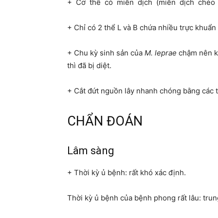
+ Cơ thể có miễn dịch (miễn dịch chéo 
+ Chỉ có 2 thể L và B chứa nhiều trực khuẩ
+ Chu kỳ sinh sản của
M.
leprae
chậm nên kh
thì đã bị diệt.
+ Cắt đứt nguồn lây nhanh chóng bằng các th
CHẨN ĐOÁN
Lâm sàng
+ Thời kỳ ủ bệnh: rất khó xác định.
Thời kỳ ủ bệnh của bệnh phong rất lâu: tru