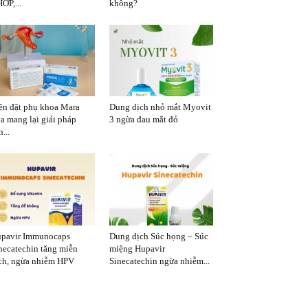
ỚP,...
không?
ên đặt phụ khoa Mara
Dung dịch nhỏ mắt Myovit
a mang lại giải pháp
3 ngừa đau mắt đỏ
...
pavir Immunocaps
Dung dịch Súc họng – Súc
necatechin tăng miễn
miệng Hupavir
ch, ngừa nhiễm HPV
Sinecatechin ngừa nhiễm...