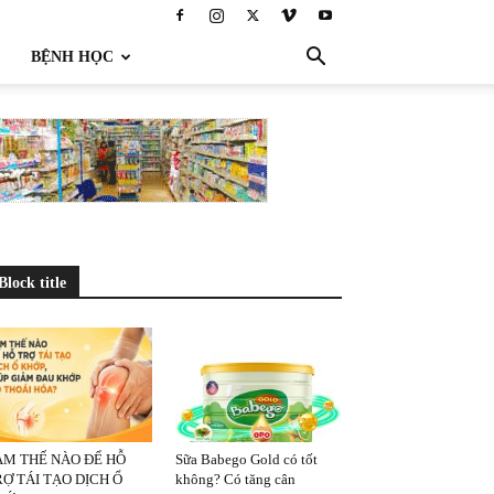
BỆNH HỌC
Block title
ÀM THẾ NÀO ĐỂ HỖ
Sữa Babego Gold có tốt
Ợ TÁI TẠO DỊCH Ổ
không? Có tăng cân