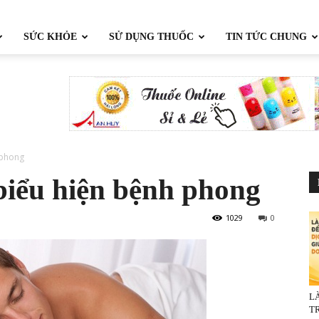
SỨC KHỎE
SỬ DỤNG THUỐC
TIN TỨC CHUNG
 phong
iểu hiện bệnh phong
1029
0
L
TR