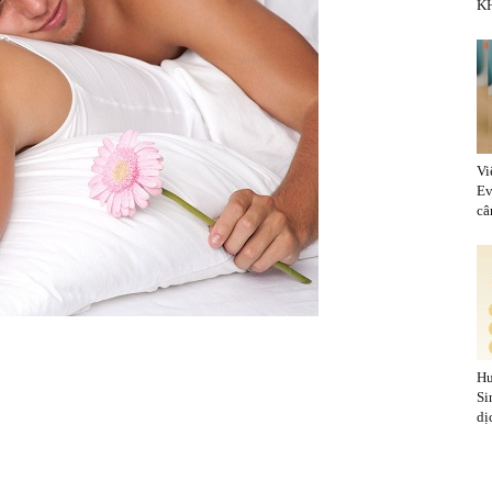
KH
Vi
Ev
cân
Hu
Si
dị