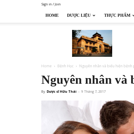
Sign in / Join
HOME
DƯỢC LIỆU
THỰC PHẨM
Đại
học
Dược
Hà
Nội
Home
Bệnh Học
Nguyên nhân và biểu hiện bệnh
Nguyên nhân và b
By
Dược sĩ Hữu Thái
-
9 Tháng 7, 2017