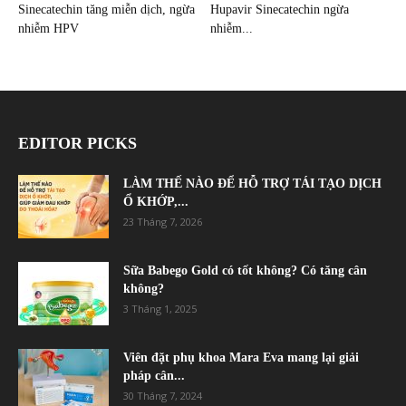
Sinecatechin tăng miễn dịch, ngừa
Hupavir Sinecatechin ngừa
nhiễm HPV
nhiễm...
EDITOR PICKS
LÀM THẾ NÀO ĐỂ HỖ TRỢ TÁI TẠO DỊCH
Ổ KHỚP,...
23 Tháng 7, 2026
Sữa Babego Gold có tốt không? Có tăng cân
không?
3 Tháng 1, 2025
Viên đặt phụ khoa Mara Eva mang lại giải
pháp cân...
30 Tháng 7, 2024