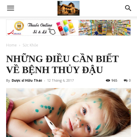
Home
Sức Khỏe
NHỮNG ĐIỀU CẦN BIẾT
VỀ BỆNH THỦY ĐẬU
By
Dược sĩ Hữu Thái
-
12 Tháng 6, 2017
965
0