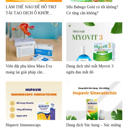
LÀM THẾ NÀO ĐỂ HỖ TRỢ
Sữa Babego Gold có tốt không?
TÁI TẠO DỊCH Ổ KHỚP,...
Có tăng cân không?
Viên đặt phụ khoa Mara Eva
Dung dịch nhỏ mắt Myovit 3
mang lại giải pháp cân...
ngừa đau mắt đỏ
Hupavir Immunocaps
Dung dịch Súc họng – Súc miệng