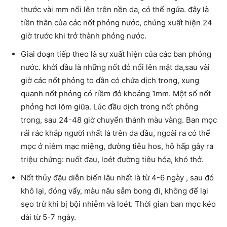
thước vài mm nổi lên trên nền da, có thể ngứa. đây là
tiền thân của các nốt phỏng nước, chúng xuất hiện 24
giờ trước khi trở thành phỏng nước.
Giai đoạn tiếp theo là sự xuất hiện của các ban phỏng
nước. khởi đầu là những nốt đỏ nổi lên mặt da,sau vài
giờ các nốt phỏng to dần có chứa dịch trong, xung
quanh nốt phỏng có riềm đỏ khoảng 1mm. Một số nốt
phỏng hơi lõm giữa. Lúc đầu dịch trong nốt phỏng
trong, sau 24-48 giờ chuyển thành màu vàng. Ban mọc
rải rác khắp người nhất là trên da đầu, ngoài ra có thể
mọc ở niêm mạc miệng, đường tiêu hos, hô hấp gây ra
triệu chứng: nuốt đau, loét đường tiêu hóa, khó thở.
Nốt thủy đậu diễn biến lâu nhất là từ 4-6 ngày , sau đó
khô lại, đóng vẩy, màu nâu sẫm bong đi, không để lại
sẹo trừ khi bị bội nhiễm và loét. Thời gian ban mọc kéo
dài từ 5-7 ngày.