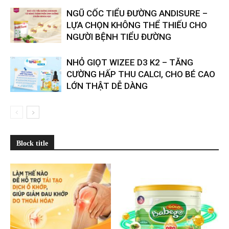
​​NGŨ CỐC TIỂU ĐƯỜNG ANDISURE –
LỰA CHỌN KHÔNG THỂ THIẾU CHO
NGƯỜI BỆNH TIỂU ĐƯỜNG
NHỎ GIỌT WIZEE D3 K2 – TĂNG
CƯỜNG HẤP THU CALCI, CHO BÉ CAO
LỚN THẬT DỄ DÀNG
Block title