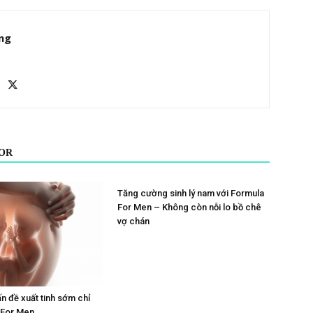
ng
OR
Tăng cường sinh lý nam với Formula
For Men – Không còn nỗi lo bồ chê
vợ chán
ấn đề xuất tinh sớm chỉ
 For Men