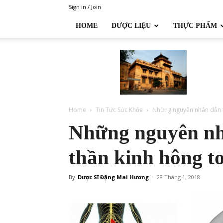
Sign in / Join
HOME
DƯỢC LIỆU
THỰC PHẨM
Đại
học
Dược
Hà
Nội
Home
Tin Tức Sức Khỏe
Những nguyên nhân dẫn tớ
Những nguyên nh
thần kinh hông to
By
Dược Sĩ Đặng Mai Hương
-
28 Tháng 1, 2018