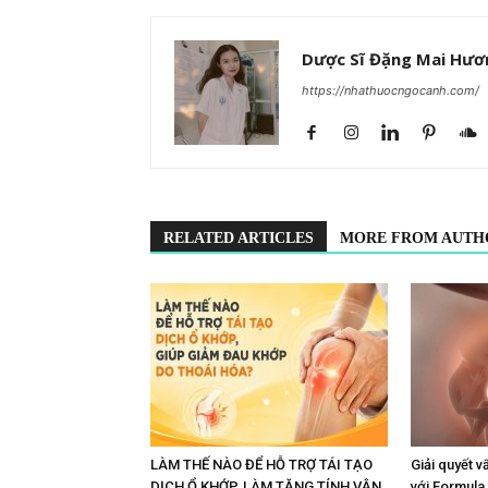
Dược Sĩ Đặng Mai Hươ
https://nhathuocngocanh.com/
RELATED ARTICLES
MORE FROM AUTH
LÀM THẾ NÀO ĐỂ HỖ TRỢ TÁI TẠO
Giải quyết v
DỊCH Ổ KHỚP, LÀM TĂNG TÍNH VẬN
với Formula