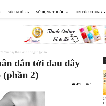
SỨC KHỎE
SỬ DỤNG THUỐC
TIN TỨC CHUNG
i đau dây thần kinh hông to (phần...
ân dẫn tới đau dây
 (phần 2)
433
0
L
TR