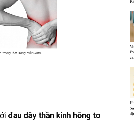
KH
Vi
Ev
 trong lâm sàng thần kinh.
cân
Hu
Si
tới
đau dây thần kinh hông to
dị