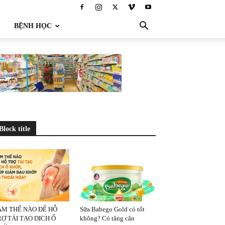
BỆNH HỌC
Block title
ÀM THẾ NÀO ĐỂ HỖ
Sữa Babego Gold có tốt
Ợ TÁI TẠO DỊCH Ổ
không? Có tăng cân