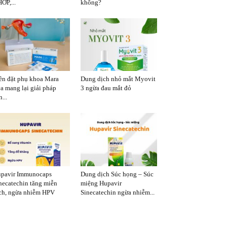
ỚP,...
không?
ên đặt phụ khoa Mara
Dung dịch nhỏ mắt Myovit
a mang lại giải pháp
3 ngừa đau mắt đỏ
...
pavir Immunocaps
Dung dịch Súc họng – Súc
necatechin tăng miễn
miệng Hupavir
ch, ngừa nhiễm HPV
Sinecatechin ngừa nhiễm...