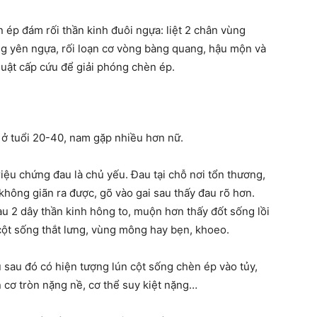
 ép đám rối thần kinh đuôi ngựa: liệt 2 chân vùng
ng yên ngựa, rối loạn cơ vòng bàng quang, hậu mộn và
uật cấp cứu để giải phóng chèn ép.
 ở tuổi 20-40, nam gặp nhiều hơn nữ.
riệu chứng đau là chủ yếu. Đau tại chỗ nơi tổn thương,
hông giãn ra được, gõ vào gai sau thấy đau rõ hơn.
u 2 dây thần kinh hông to, muộn hơn thấy đốt sống lồi
cột sống thắt lưng, vùng mông hay bẹn, khoeo.
 sau đó có hiện tượng lún cột sống chèn ép vào tủy,
ạn cơ tròn nặng nề, cơ thể suy kiệt nặng…