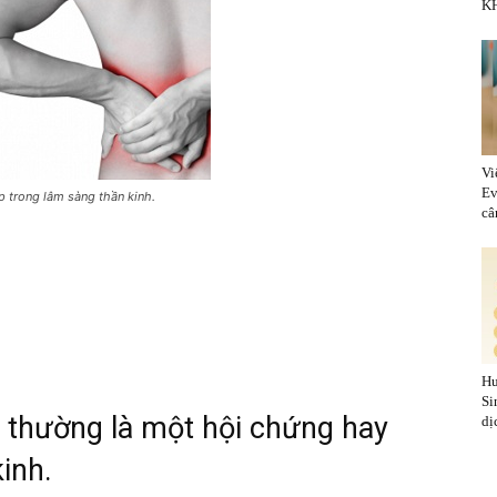
KH
Vi
Ev
 trong lâm sàng thần kinh.
cân
Hu
Si
thường là một hội chứng hay
dị
inh.