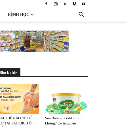
BỆNH HỌC
Block title
ÀM THẾ NÀO ĐỂ HỖ
Sữa Babego Gold có tốt
Ợ TÁI TẠO DỊCH Ổ
không? Có tăng cân