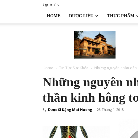
Sign in / Join
HOME
DƯỢC LIỆU
THỰC PHẨM
Đại
học
Dược
Hà
Nội
Home
Tin Tức Sức Khỏe
Những nguyên nhân dẫn tớ
Những nguyên nh
thần kinh hông to
By
Dược Sĩ Đặng Mai Hương
-
28 Tháng 1, 2018