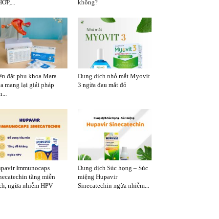
ỚP,...
không?
ên đặt phụ khoa Mara
Dung dịch nhỏ mắt Myovit
a mang lại giải pháp
3 ngừa đau mắt đỏ
...
pavir Immunocaps
Dung dịch Súc họng – Súc
necatechin tăng miễn
miệng Hupavir
ch, ngừa nhiễm HPV
Sinecatechin ngừa nhiễm...