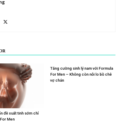
ng
OR
Tăng cường sinh lý nam với Formula
For Men – Không còn nỗi lo bồ chê
vợ chán
ấn đề xuất tinh sớm chỉ
 For Men