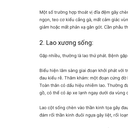
Một số trường hợp thoát vị đĩa đệm gây chèn
ngọn, teo cơ kiểu cẳng gà, mất cảm giác vù
giảm hoặc mất phản xạ gân gót. Cần phẫu th
2. Lao xương sống:
Gặp nhiều, thường là lao thứ phát. Bệnh gặp
Biểu hiện lâm sàng giai đoạn khởi phát với t
đau kiểu rễ. Thăm khám: một đoạn cứng đờ k
Toàn thân có dấu hiệu nhiễm lao. Thường đa
gồ, có thể có áp xe lạnh ngay dưới da vùng 
Lao cột sống chèn vào thần kinh tọa gây đau
đám rối thần kinh đuôi ngựa gây liệt, rối lo