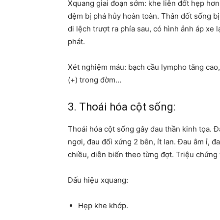
Xquang giai đoạn sớm: khe liên đốt hẹp hơn
đệm bị phá hủy hoàn toàn. Thân đốt sống bị
di lệch trượt ra phía sau, có hình ảnh áp xe
phát.
Xét nghiệm máu: bạch cầu lympho tăng cao, 
(+) trong đờm…
3. Thoái hóa cột sống:
Thoái hóa cột sống gây đau thần kinh tọa. Đ
ngơi, đau đối xứng 2 bên, ít lan. Đau âm ỉ, đ
chiều, diễn biến theo từng đợt. Triệu chứng 
Dấu hiệu xquang:
Hẹp khe khớp.