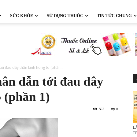
SỨC KHỎE
SỬ DỤNG THUỐC
TIN TỨC CHUNG
i đau dây thần kinh hông to (phần...
ân dẫn tới đau dây
 (phần 1)
502
0
L
TR