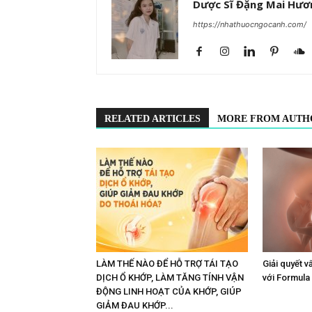
Dược Sĩ Đặng Mai Hươ
https://nhathuocngocanh.com/
RELATED ARTICLES
MORE FROM AUTH
LÀM THẾ NÀO ĐỂ HỖ TRỢ TÁI TẠO
Giải quyết v
DỊCH Ổ KHỚP, LÀM TĂNG TÍNH VẬN
với Formula
ĐỘNG LINH HOẠT CỦA KHỚP, GIÚP
GIẢM ĐAU KHỚP...