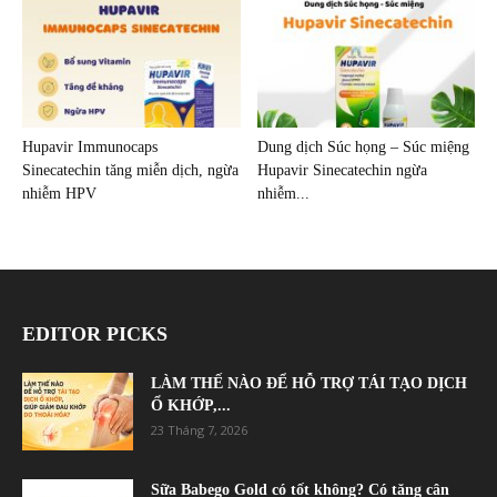
Hupavir Immunocaps
Dung dịch Súc họng – Súc miệng
Sinecatechin tăng miễn dịch, ngừa
Hupavir Sinecatechin ngừa
nhiễm HPV
nhiễm...
EDITOR PICKS
LÀM THẾ NÀO ĐỂ HỖ TRỢ TÁI TẠO DỊCH
Ổ KHỚP,...
23 Tháng 7, 2026
Sữa Babego Gold có tốt không? Có tăng cân