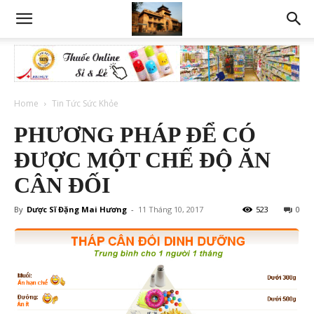
Home
Tin Tức Sức Khỏe
PHƯƠNG PHÁP ĐỂ CÓ
ĐƯỢC MỘT CHẾ ĐỘ ĂN
CÂN ĐỐI
By
Dược Sĩ Đặng Mai Hương
-
11 Tháng 10, 2017
523
0