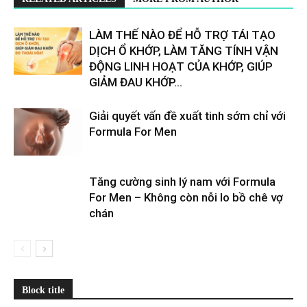
LÀM THẾ NÀO ĐỂ HỖ TRỢ TÁI TẠO
DỊCH Ổ KHỚP, LÀM TĂNG TÍNH VẬN
ĐỘNG LINH HOẠT CỦA KHỚP, GIÚP
GIẢM ĐAU KHỚP...
Giải quyết vấn đề xuất tinh sớm chỉ với
Formula For Men
Tăng cường sinh lý nam với Formula
For Men – Không còn nỗi lo bồ chê vợ
chán
Block title