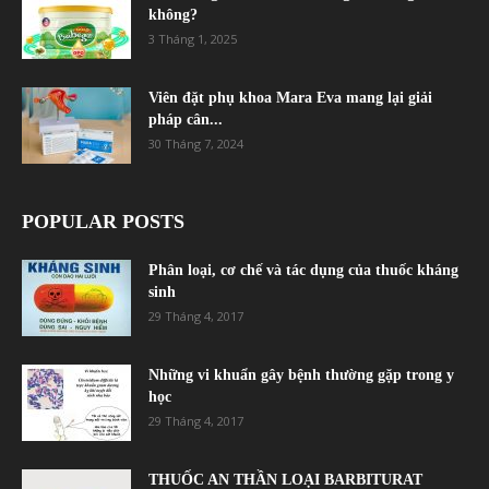
không?
3 Tháng 1, 2025
Viên đặt phụ khoa Mara Eva mang lại giải
pháp cân...
30 Tháng 7, 2024
POPULAR POSTS
Phân loại, cơ chế và tác dụng của thuốc kháng
sinh
29 Tháng 4, 2017
Những vi khuẩn gây bệnh thường gặp trong y
học
29 Tháng 4, 2017
THUỐC AN THẦN LOẠI BARBITURAT