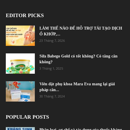
EDITOR PICKS
LÀM THẾ NÀO ĐỂ HỖ TRỢ TÁI TẠO DỊCH
Ổ KHỚP,...
23 Tháng 7, 2026
Sữa Babego Gold có tốt không? Có tăng cân
không?
3 Tháng 1, 2025
Viên đặt phụ khoa Mara Eva mang lại giải
pháp cân...
30 Tháng 7, 2024
POPULAR POSTS
Phân loại, cơ chế và tác dụng của thuốc kháng