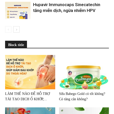
Hupavir Immunocaps Sinecatechin
tăng miễn dịch, ngừa nhiễm HPV
Block title
LÀM THẾ NÀO ĐỂ HỖ TRỢ
Sữa Babego Gold có tốt không?
TÁI TẠO DỊCH Ổ KHỚP,...
Có tăng cân không?