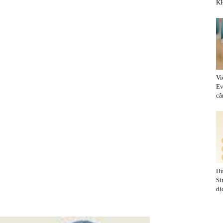
KH
Vi
Ev
cân
Hu
Si
dị