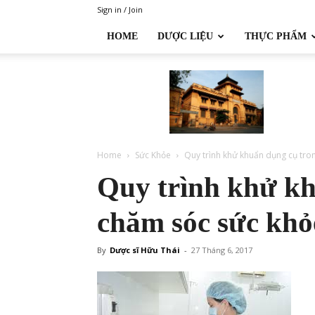
Sign in / Join
HOME
DƯỢC LIỆU
THỰC PHẨM
Đại
học
Dược
Hà
Nội
Home
Sức Khỏe
Quy trình khử khuẩn dụng cụ tron
Quy trình khử kh
chăm sóc sức khỏ
By
Dược sĩ Hữu Thái
-
27 Tháng 6, 2017