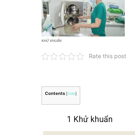
KHỬ KHUẨN
Rate this post
Contents
[
hide
]
1 Khử khuẩn