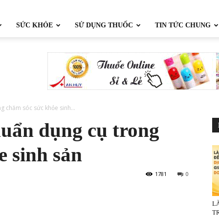
SỨC KHỎE
SỬ DỤNG THUỐC
TIN TỨC CHUNG
g chăm sóc sức khỏe sinh...
uẩn dụng cụ trong
e sinh sản
1781
0
L
TR