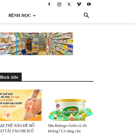
BỆNH HỌC
Block title
ÀM THẾ NÀO ĐỂ HỖ
Sữa Babego Gold có tốt
Ợ TÁI TẠO DỊCH Ổ
không? Có tăng cân