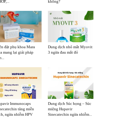
ỚP,...
không?
ên đặt phụ khoa Mara
Dung dịch nhỏ mắt Myovit
a mang lại giải pháp
3 ngừa đau mắt đỏ
...
pavir Immunocaps
Dung dịch Súc họng – Súc
necatechin tăng miễn
miệng Hupavir
ch, ngừa nhiễm HPV
Sinecatechin ngừa nhiễm...