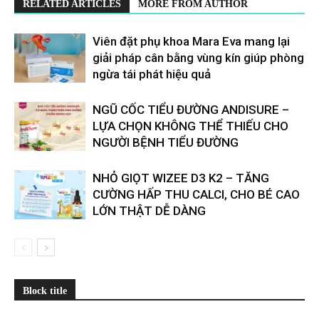
RELATED ARTICLES
MORE FROM AUTHOR
Viên đặt phụ khoa Mara Eva mang lại
giải pháp cân bằng vùng kín giúp phòng
ngừa tái phát hiệu quả
​​NGŨ CỐC TIỂU ĐƯỜNG ANDISURE –
LỰA CHỌN KHÔNG THỂ THIẾU CHO
NGƯỜI BỆNH TIỂU ĐƯỜNG
NHỎ GIỌT WIZEE D3 K2 – TĂNG
CƯỜNG HẤP THU CALCI, CHO BÉ CAO
LỚN THẬT DỄ DÀNG
Block title