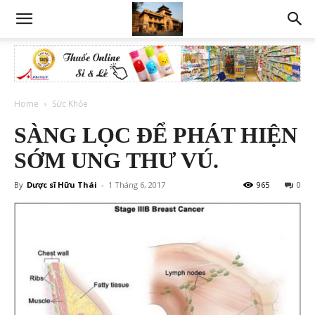
Home
Sức Khỏe
SÀNG LỌC ĐỂ PHÁT HIỆN
SỚM UNG THƯ VÚ.
By
Dược sĩ Hữu Thái
-
1 Tháng 6, 2017
965
0