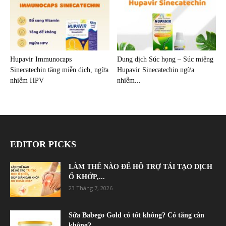
Hupavir Immunocaps
Dung dịch Súc họng – Súc miệng
Sinecatechin tăng miễn dịch, ngừa
Hupavir Sinecatechin ngừa
nhiễm HPV
nhiễm...
EDITOR PICKS
LÀM THẾ NÀO ĐỂ HỖ TRỢ TÁI TẠO DỊCH
Ổ KHỚP,...
23 Tháng 7, 2026
Sữa Babego Gold có tốt không? Có tăng cân
không?