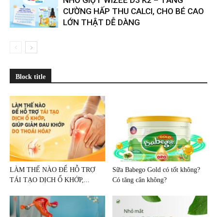
CƯỜNG HẤP THU CALCI, CHO BÉ CAO
LỚN THẬT DỄ DÀNG
Block title
LÀM THẾ NÀO ĐỂ HỖ TRỢ
Sữa Babego Gold có tốt không?
TÁI TẠO DỊCH Ổ KHỚP,...
Có tăng cân không?