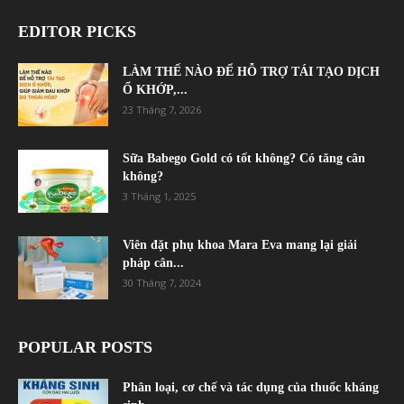
EDITOR PICKS
LÀM THẾ NÀO ĐỂ HỖ TRỢ TÁI TẠO DỊCH
Ổ KHỚP,...
23 Tháng 7, 2026
Sữa Babego Gold có tốt không? Có tăng cân
không?
3 Tháng 1, 2025
Viên đặt phụ khoa Mara Eva mang lại giải
pháp cân...
30 Tháng 7, 2024
POPULAR POSTS
Phân loại, cơ chế và tác dụng của thuốc kháng