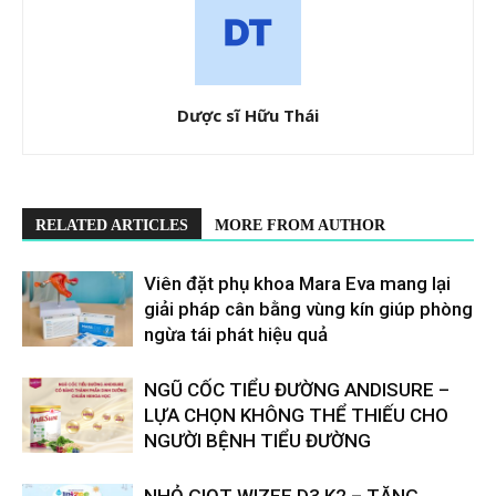
Dược sĩ Hữu Thái
RELATED ARTICLES
MORE FROM AUTHOR
Viên đặt phụ khoa Mara Eva mang lại
giải pháp cân bằng vùng kín giúp phòng
ngừa tái phát hiệu quả
​​NGŨ CỐC TIỂU ĐƯỜNG ANDISURE –
LỰA CHỌN KHÔNG THỂ THIẾU CHO
NGƯỜI BỆNH TIỂU ĐƯỜNG
NHỎ GIỌT WIZEE D3 K2 – TĂNG