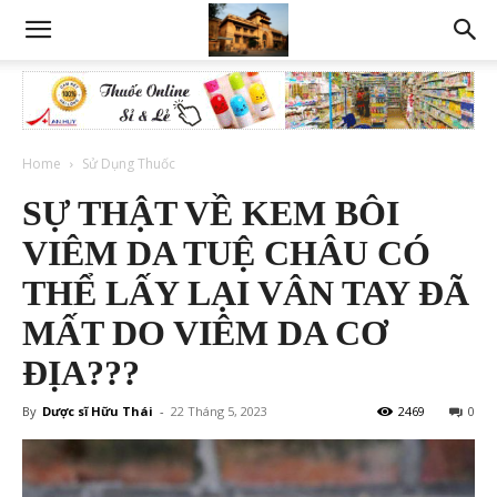
Home
Sử Dụng Thuốc
SỰ THẬT VỀ KEM BÔI
VIÊM DA TUỆ CHÂU CÓ
THỂ LẤY LẠI VÂN TAY ĐÃ
MẤT DO VIÊM DA CƠ
ĐỊA???
By
Dược sĩ Hữu Thái
-
22 Tháng 5, 2023
2469
0