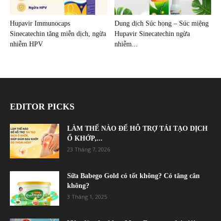
Hupavir Immunocaps
Dung dịch Súc họng – Súc miệng
Sinecatechin tăng miễn dịch, ngừa
Hupavir Sinecatechin ngừa
nhiễm HPV
nhiễm...
EDITOR PICKS
LÀM THẾ NÀO ĐỂ HỖ TRỢ TÁI TẠO DỊCH
Ổ KHỚP,...
23 Tháng 7, 2026
Sữa Babego Gold có tốt không? Có tăng cân
không?
3 Tháng 1, 2025