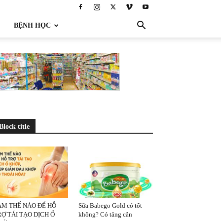
BỆNH HỌC
Block title
ÀM THẾ NÀO ĐỂ HỖ
Sữa Babego Gold có tốt
Ợ TÁI TẠO DỊCH Ổ
không? Có tăng cân