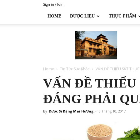
Sign in / Join
HOME
DƯỢC LIỆU
THỰC PHẨM
Đại
học
Dược
Hà
Nội
Home
Tin Tức Sức Khỏe
VẤN ĐỀ THIẾU SẮT THỰ
VẤN ĐỀ THIẾU
ĐÁNG PHẢI Q
By
Dược Sĩ Đặng Mai Hương
-
6 Tháng 10, 2017