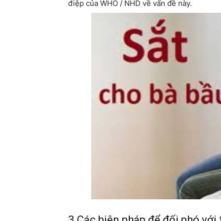
điệp của WHO / NHD về vấn đề này.
3.Các biện pháp để đối phó với t