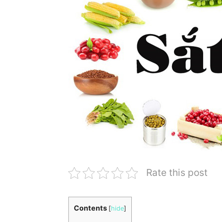
Rate this post
Contents
[
hide
]