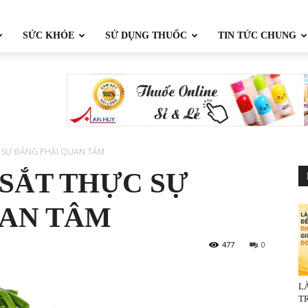
SỨC KHỎE
SỬ DỤNG THUỐC
TIN TỨC CHUNG
C SỰ ĐÁNG PHẢI QUAN TÂM
 SẮT THỰC SỰ
UAN TÂM
477
0
L
TR