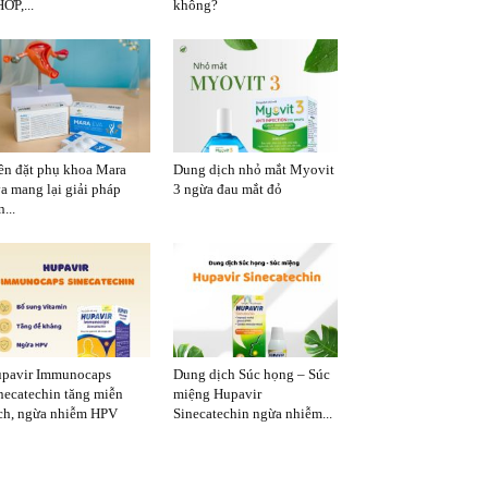
ỚP,...
không?
ên đặt phụ khoa Mara
Dung dịch nhỏ mắt Myovit
a mang lại giải pháp
3 ngừa đau mắt đỏ
...
pavir Immunocaps
Dung dịch Súc họng – Súc
necatechin tăng miễn
miệng Hupavir
ch, ngừa nhiễm HPV
Sinecatechin ngừa nhiễm...