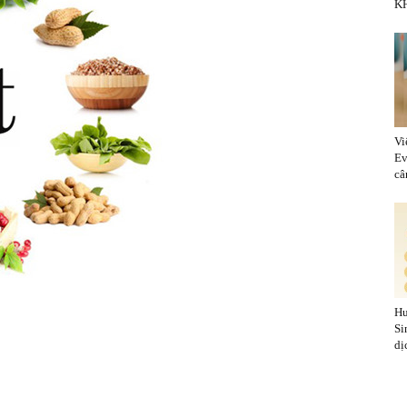
KH
Vi
Ev
cân
Hu
Si
dị